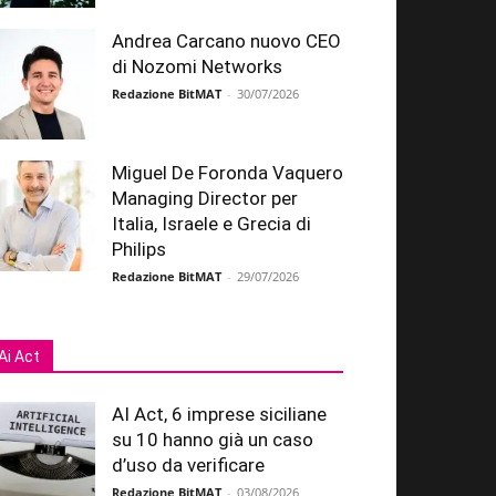
Andrea Carcano nuovo CEO
di Nozomi Networks
Redazione BitMAT
-
30/07/2026
Miguel De Foronda Vaquero
Managing Director per
Italia, Israele e Grecia di
Philips
Redazione BitMAT
-
29/07/2026
Ai Act
AI Act, 6 imprese siciliane
su 10 hanno già un caso
d’uso da verificare
Redazione BitMAT
-
03/08/2026