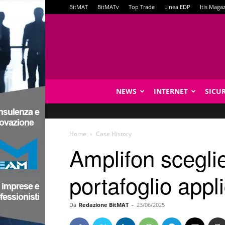
BitMAT
BitMATv
Top Trade
Linea EDP
Itis Maga
NEWS
INTERNET
SICU
Home
Case History
Amplifon sceglie
portafoglio appl
Da
Redazione BitMAT
-
23/06/2025