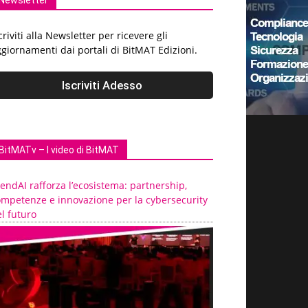
Newsletter
criviti alla Newsletter per ricevere gli
giornamenti dai portali di BitMAT Edizioni.
BitMATv – I video di BitMAT
endAI rafforza l’ecosistema: partnership,
ompetenze e innovazione per la cybersecurity
l futuro