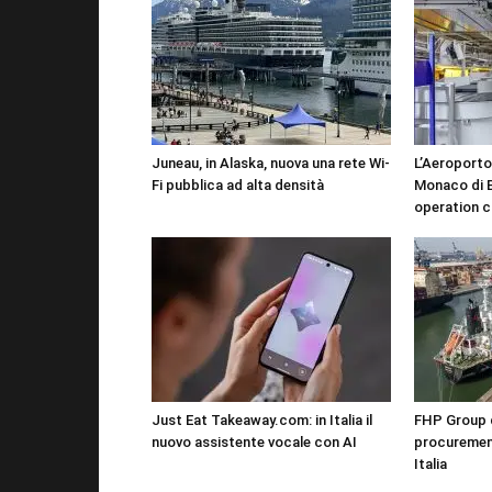
Juneau, in Alaska, nuova una rete Wi-
L’Aeroporto
Fi pubblica ad alta densità
Monaco di B
operation c
Just Eat Takeaway.com: in Italia il
FHP Group di
nuovo assistente vocale con AI
procureme
Italia