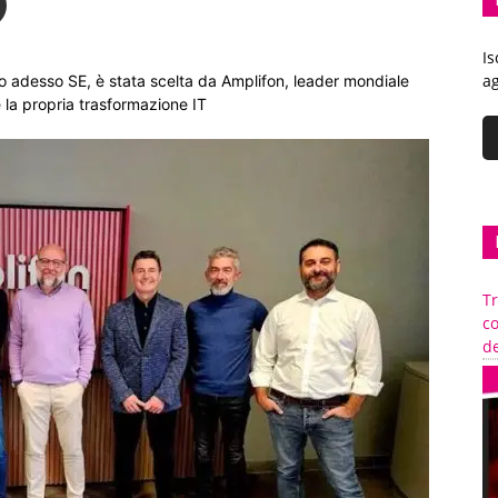
Is
ag
po adesso SE, è stata scelta da Amplifon, leader mondiale
e la propria trasformazione IT
Tr
c
de