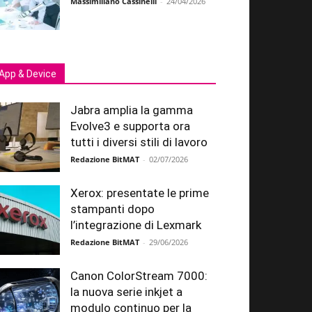
Massimiliano Cassinelli
-
24/04/2026
App & Device
Jabra amplia la gamma
Evolve3 e supporta ora
tutti i diversi stili di lavoro
Redazione BitMAT
-
02/07/2026
Xerox: presentate le prime
stampanti dopo
l’integrazione di Lexmark
Redazione BitMAT
-
29/06/2026
Canon ColorStream 7000:
la nuova serie inkjet a
modulo continuo per la