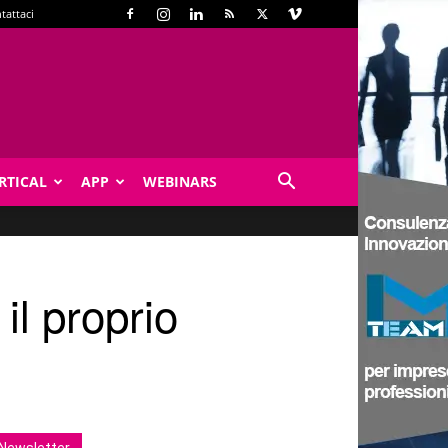
tattaci
RTICAL
APP
WEBINARS
il proprio