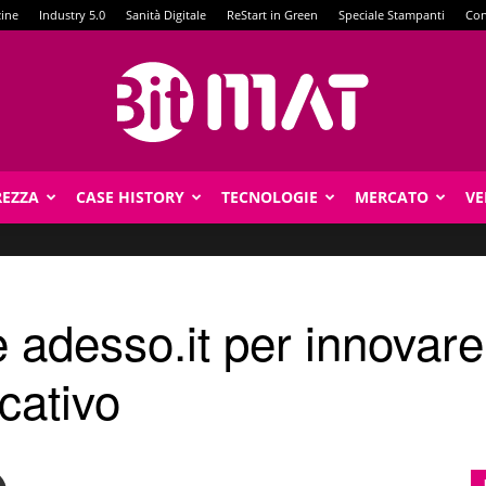
zine
Industry 5.0
Sanità Digitale
ReStart in Green
Speciale Stampanti
Con
REZZA
CASE HISTORY
TECNOLOGIE
MERCATO
VE
BitMat
 adesso.it per innovare 
icativo