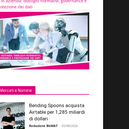
 in azienda: obblighi normativi, governance e
otezione dei dati
Mercati e Nomine
Bending Spoons acquista
Airtable per 1,285 miliardi
di dollari
Redazione BitMAT
-
05/08/2026