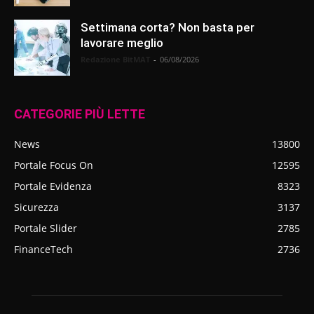
Settimana corta? Non basta per
lavorare meglio
Redazione BitMAT
-
06/08/2026
CATEGORIE PIÙ LETTE
News
13800
Portale Focus On
12595
Portale Evidenza
8323
Sicurezza
3137
Portale Slider
2785
FinanceTech
2736