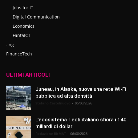
Jobs for IT
Digital Communication
Economics
FantaICT
.ing
FinanceTech
ULTIMI ARTICOLI
Juneau, in Alaska, nuova una rete Wi-Fi
pubblica ad alta densità
Stefano Castelnuovo
-
06/08/2026
L’ecosistema Tech italiano sfiora i 140
miliardi di dollari
Redazione BitMAT
-
06/08/2026