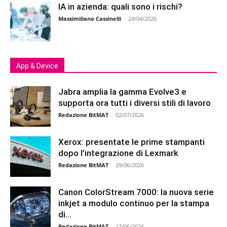
IA in azienda: quali sono i rischi?
Massimiliano Cassinelli
-
24/04/2026
App & Device
Jabra amplia la gamma Evolve3 e
supporta ora tutti i diversi stili di lavoro
Redazione BitMAT
-
02/07/2026
Xerox: presentate le prime stampanti
dopo l’integrazione di Lexmark
Redazione BitMAT
-
29/06/2026
Canon ColorStream 7000: la nuova serie
inkjet a modulo continuo per la stampa
di...
Redazione BitMAT
-
17/06/2026