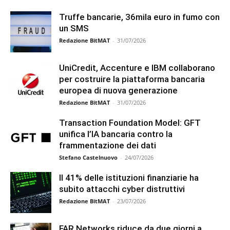
Truffe bancarie, 36mila euro in fumo con
un SMS
Redazione BitMAT
-
31/07/2026
UniCredit, Accenture e IBM collaborano
per costruire la piattaforma bancaria
europea di nuova generazione
Redazione BitMAT
-
31/07/2026
Transaction Foundation Model: GFT
unifica l’IA bancaria contro la
frammentazione dei dati
Stefano Castelnuovo
-
24/07/2026
Il 41% delle istituzioni finanziarie ha
subito attacchi cyber distruttivi
Redazione BitMAT
-
23/07/2026
FAR Networks riduce da due giorni a