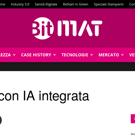
zine
Industry 5.0
Sanità Digitale
ReStart in Green
Speciale Stampanti
Con
REZZA
CASE HISTORY
TECNOLOGIE
MERCATO
VE
BitMat
on IA integrata
Is