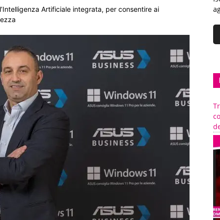
ag
ntelligenza Artificiale integrata, per consentire ai
rezza
Tr
c
de