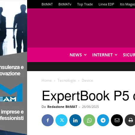
BitMAT
BitMATv
Top Trade
Linea EDP
Itis Maga
NEWS
INTERNET
SICU
Home
Tecnologie
Device
ExpertBook P5 c
Da
Redazione BitMAT
-
26/06/2025