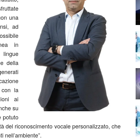
fruttate
con una
ensi, ad
ssibile
anea in
 lingue
e della
erati
cazione
, con la
zioni ai
anche su
è potuto
tà del riconoscimento vocale personalizzato, che
ti nell’ambiente”.