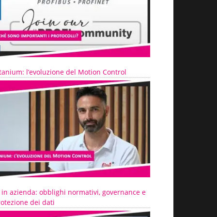
tanium: l’evoluzione del Motion Control
 in azienda: obblighi normativi, governance e
otezione dei dati