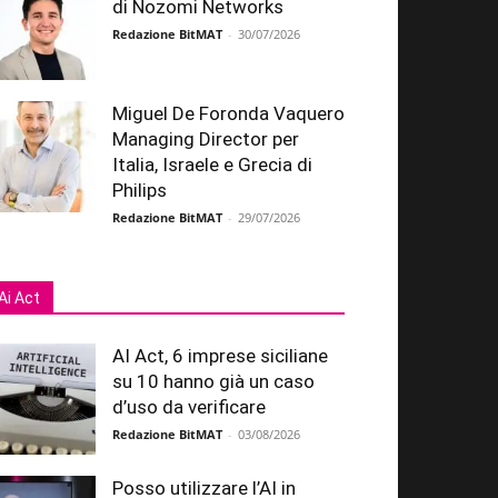
di Nozomi Networks
Redazione BitMAT
-
30/07/2026
Miguel De Foronda Vaquero
Managing Director per
Italia, Israele e Grecia di
Philips
Redazione BitMAT
-
29/07/2026
Ai Act
AI Act, 6 imprese siciliane
su 10 hanno già un caso
d’uso da verificare
Redazione BitMAT
-
03/08/2026
Posso utilizzare l’AI in