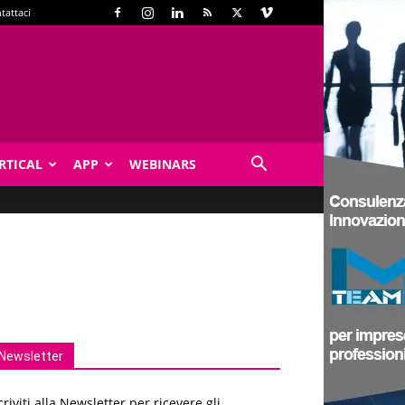
tattaci
RTICAL
APP
WEBINARS
Newsletter
criviti alla Newsletter per ricevere gli