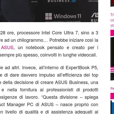
T
co
st
 28 ore, processore Intel Core Ultra 7, sino a 3
re ad un chilogrammo… Potrebbe iniziare così la
i ASUS
, un notebook pensato e creato per i
empre più spesso, coinvolti in lunghe videocall.
e ad altri. Invece, all’interno di ExpertBook P5,
di dare davvero impulso all’efficienza dei top
le della decisione di creare ASUS Business, una
e nella fornitura ai professionisti di prodotti
Pe
esigenze di lavoro. “Questa divisione – spiega
duct Manager PC di ASUS – nasce proprio con
 un livello di qualità e di assistenza adeguati al