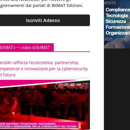
giornamenti dai portali di BitMAT Edizioni.
BitMATv – I video di BitMAT
endAI rafforza l’ecosistema: partnership,
ompetenze e innovazione per la cybersecurity
l futuro