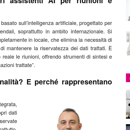
tri assistenti AI per riunioni e
asato sull’intelligenza artificiale, progettato per
ziendali, soprattutto in ambito internazionale. Si
pletamente in locale, che elimina la necessità di
i mantenere la riservatezza dei dati trattati. È
reale le riunioni, offrendo strumenti di sintesi e
zioni trattate”.
nalità? E perché rappresentano
tegrata,
pri dati
servate
attutto,