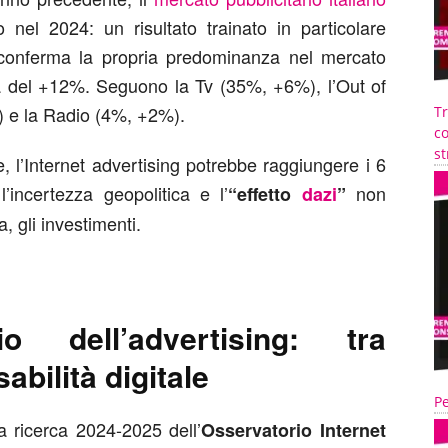
o nel 2024: un risultato trainato in particolare
he conferma la propria predominanza nel mercato
 del +12%. Seguono la Tv (35%, +6%), l’Out of
 e la Radio (4%, +2%).
T
co
st
e, l’Internet advertising potrebbe raggiungere i 6
’incertezza geopolitica e l’
non
“effetto
dazi
”
, gli investimenti.
o dell’advertising: tra
bilità digitale
Pe
la ricerca 2024-2025 dell’
Osservatorio Internet