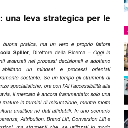
 una leva strategica per le
 buona pratica, ma un vero e proprio fattore
, Direttore della Ricerca –
icola Spiller
Oggi le
ti avanzati nei processi decisionali e adottano
 abilitano un mindset e processi orientati
oramento costante. Se un tempo gli strumenti di
e specialistiche, ora con l’AI l’accessibilità alla
avia, il mercato è ancora frammentato: solo una
iù mature in termini di misurazione, mentre molte
ultura analitica né dati affidabili. In uno scenario
arenza, Attribution, Brand Lift, Conversion Lift e
zioni, ma strumenti che, se utilizzati in modo