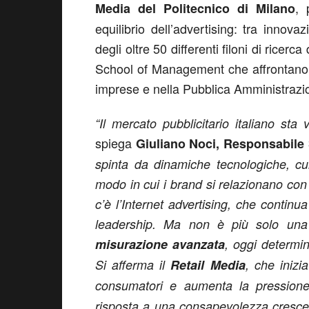
, 
Media
del Politecnico di Milano
equilibrio dell’advertising: tra innova
degli oltre 50 differenti filoni di ricer
School of Management che affrontano tu
imprese e nella Pubblica Amministrazi
“Il mercato pubblicitario italiano st
spiega
Giuliano Noci, Responsabile 
spinta da dinamiche tecnologiche, cul
modo in cui i brand si relazionano co
c’è l’Internet advertising, che contin
leadership. Ma non è più solo una q
misurazione avanzata
, oggi determin
Si afferma il
Retail Media
, che inizi
consumatori e aumenta la pression
risposta a una consapevolezza crescent