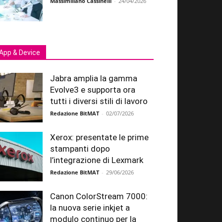
Massimiliano Cassinelli
-
24/04/2026
App & Device
Jabra amplia la gamma
Evolve3 e supporta ora
tutti i diversi stili di lavoro
Redazione BitMAT
-
02/07/2026
Xerox: presentate le prime
stampanti dopo
l’integrazione di Lexmark
Redazione BitMAT
-
29/06/2026
Canon ColorStream 7000:
la nuova serie inkjet a
modulo continuo per la