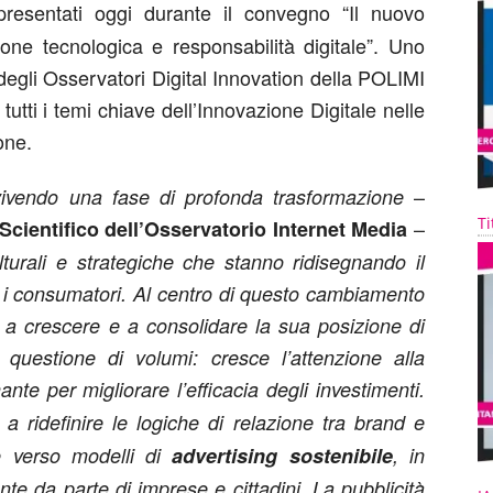
presentati oggi durante il convegno “Il nuovo
zione tecnologica e responsabilità digitale”. Uno
ca degli Osservatori Digital Innovation della POLIMI
tti i temi chiave dell’Innovazione Digitale nelle
one.
–
a vivendo una fase di profonda trasformazione
Ti
–
Scientifico dell’Osservatorio Internet Media
turali e strategiche che stanno ridisegnando il
n i consumatori. Al centro di questo cambiamento
ua a crescere e a consolidare la sua posizione di
uestione di volumi: cresce l’attenzione alla
ante per migliorare l’efficacia degli investimenti.
a a ridefinire le logiche di relazione tra brand e
e verso modelli di
advertising sostenibile
, in
e da parte di imprese e cittadini. La pubblicità