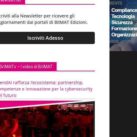
Newsletter
criviti alla Newsletter per ricevere gli
giornamenti dai portali di BitMAT Edizioni.
BitMATv – I video di BitMAT
endAI rafforza l’ecosistema: partnership,
ompetenze e innovazione per la cybersecurity
l futuro