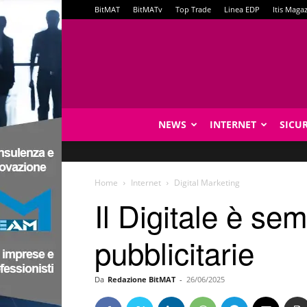
BitMAT
BitMATv
Top Trade
Linea EDP
Itis Maga
NEWS
INTERNET
SICU
Home
Internet
Digital Marketing
Il Digitale è sem
pubblicitarie
Da
Redazione BitMAT
-
26/06/2025