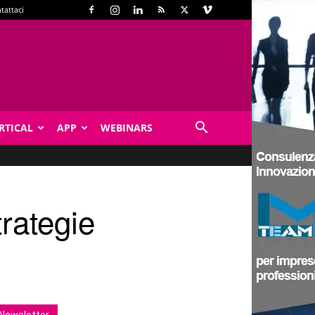
tattaci
RTICAL
APP
WEBINARS
trategie