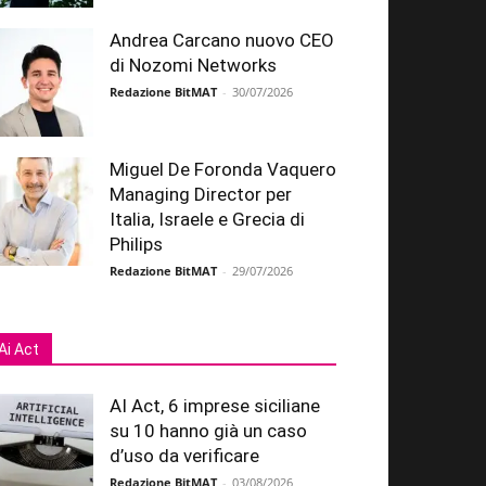
Andrea Carcano nuovo CEO
di Nozomi Networks
Redazione BitMAT
-
30/07/2026
Miguel De Foronda Vaquero
Managing Director per
Italia, Israele e Grecia di
Philips
Redazione BitMAT
-
29/07/2026
Ai Act
AI Act, 6 imprese siciliane
su 10 hanno già un caso
d’uso da verificare
Redazione BitMAT
-
03/08/2026