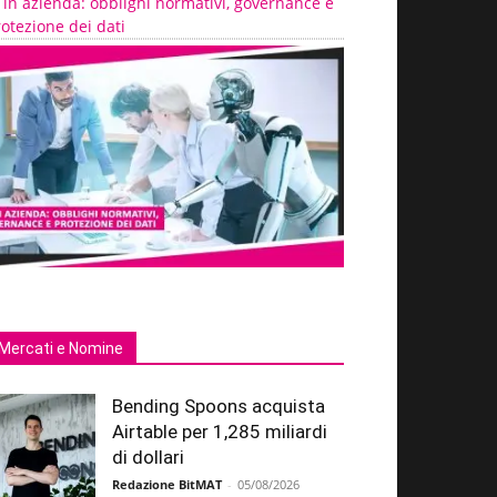
 in azienda: obblighi normativi, governance e
otezione dei dati
Mercati e Nomine
Bending Spoons acquista
Airtable per 1,285 miliardi
di dollari
Redazione BitMAT
-
05/08/2026