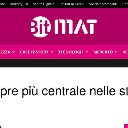
zine
Industry 5.0
Sanità Digitale
ReStart in Green
Speciale Stampanti
Con
REZZA
CASE HISTORY
TECNOLOGIE
MERCATO
VE
BitMat
pre più centrale nelle s