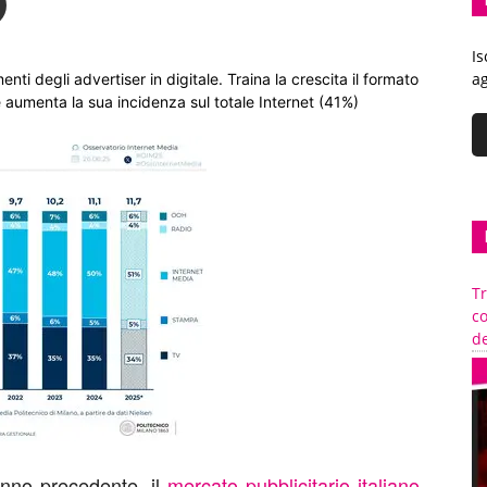
Is
ag
nti degli advertiser in digitale. Traina la crescita il formato
e aumenta la sua incidenza sul totale Internet (41%)
Tr
c
de
anno precedente, il
mercato pubblicitario italiano