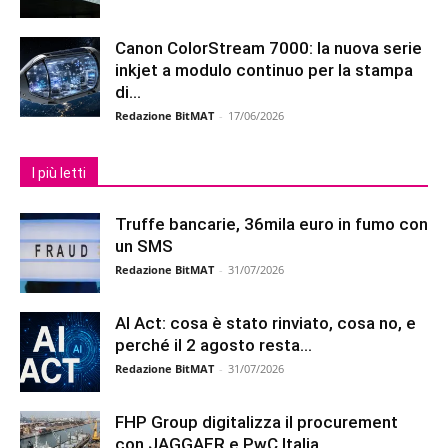
Canon ColorStream 7000: la nuova serie
inkjet a modulo continuo per la stampa
di...
Redazione BitMAT
-
17/06/2026
I più letti
Truffe bancarie, 36mila euro in fumo con
un SMS
Redazione BitMAT
-
31/07/2026
AI Act: cosa è stato rinviato, cosa no, e
perché il 2 agosto resta...
Redazione BitMAT
-
31/07/2026
FHP Group digitalizza il procurement
con JAGGAER e PwC Italia