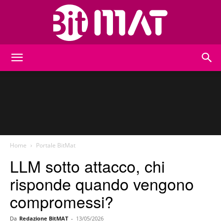
BitMat
Home
Portale BitMat
LLM sotto attacco, chi
risponde quando vengono
compromessi?
Da
Redazione BitMAT
-
13/05/2026