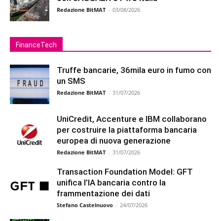
Redazione BitMAT
-
03/08/2026
FinanceTech
Truffe bancarie, 36mila euro in fumo con
un SMS
Redazione BitMAT
-
31/07/2026
UniCredit, Accenture e IBM collaborano
per costruire la piattaforma bancaria
europea di nuova generazione
Redazione BitMAT
-
31/07/2026
Transaction Foundation Model: GFT
unifica l’IA bancaria contro la
frammentazione dei dati
Stefano Castelnuovo
-
24/07/2026