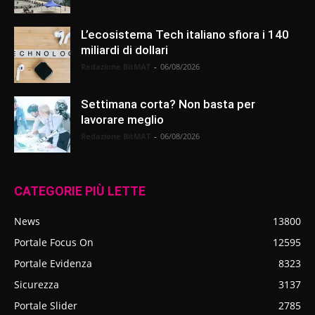
L’ecosistema Tech italiano sfiora i 140
miliardi di dollari
Redazione BitMAT
-
06/08/2026
Settimana corta? Non basta per
lavorare meglio
Redazione BitMAT
-
06/08/2026
CATEGORIE PIÙ LETTE
News
13800
Portale Focus On
12595
Portale Evidenza
8323
Sicurezza
3137
Portale Slider
2785