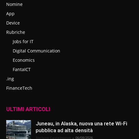
Nomine
App
Device
Rubriche
Jobs for IT
Digital Communication
Economics
FantaICT
.ing
FinanceTech
ULTIMI ARTICOLI
Juneau, in Alaska, nuova una rete Wi-Fi
pubblica ad alta densità
Stefano Castelnuovo
-
06/08/2026