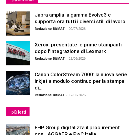
Jabra amplia la gamma Evolve3 e
supporta ora tutti i diversi stili di lavoro
Redazione BitMAT
-
02/07/2026
Xerox: presentate le prime stampanti
dopo l’integrazione di Lexmark
Redazione BitMAT
-
29/06/2026
Canon ColorStream 7000: la nuova serie
inkjet a modulo continuo per la stampa
di...
Redazione BitMAT
-
17/06/2026
I più letti
FHP Group digitalizza il procurement
con JAGGAER e PwC Italia