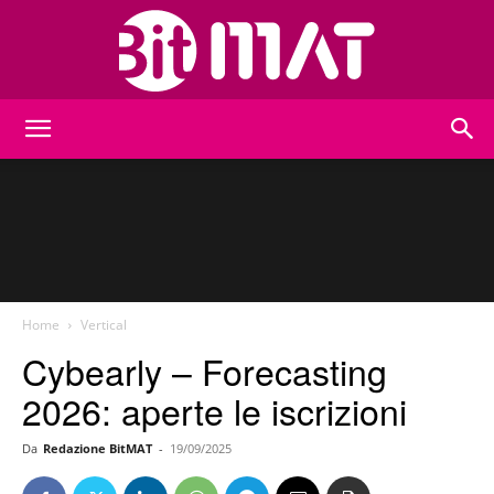
BitMat
Home
Vertical
Cybearly – Forecasting
2026: aperte le iscrizioni
Da
Redazione BitMAT
-
19/09/2025