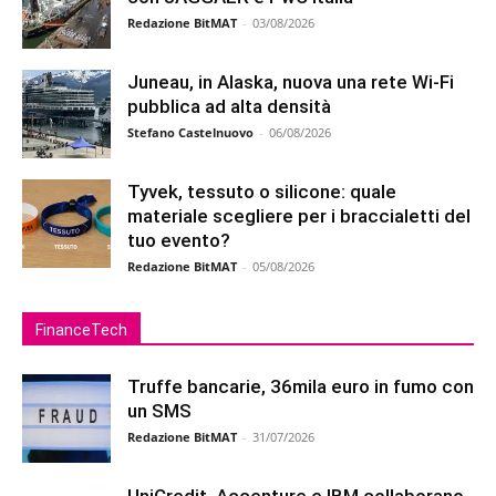
Redazione BitMAT
-
03/08/2026
Juneau, in Alaska, nuova una rete Wi-Fi
pubblica ad alta densità
Stefano Castelnuovo
-
06/08/2026
Tyvek, tessuto o silicone: quale
materiale scegliere per i braccialetti del
tuo evento?
Redazione BitMAT
-
05/08/2026
FinanceTech
Truffe bancarie, 36mila euro in fumo con
un SMS
Redazione BitMAT
-
31/07/2026
UniCredit, Accenture e IBM collaborano