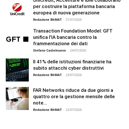
per costruire la piattaforma bancaria
europea di nuova generazione
Redazione BitMAT
-
31/07/2026
Transaction Foundation Model: GFT
unifica l’IA bancaria contro la
frammentazione dei dati
Stefano Castelnuovo
-
24/07/2026
Il 41% delle istituzioni finanziarie ha
subito attacchi cyber distruttivi
Redazione BitMAT
-
23/07/2026
FAR Networks riduce da due giorni a
quattro ore la gestione mensile delle
note...
Redazione BitMAT
-
22/07/2026