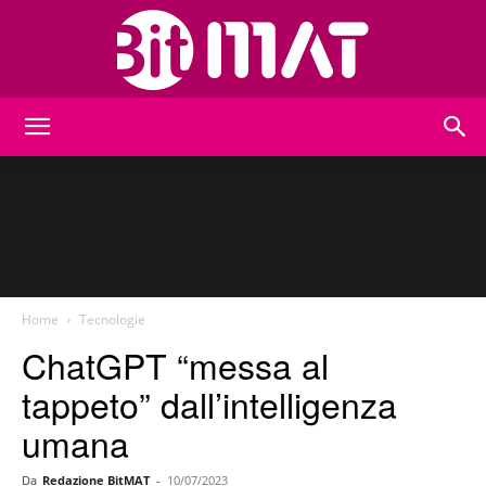
BitMat
Home
Tecnologie
ChatGPT “messa al
tappeto” dall’intelligenza
umana
Da
Redazione BitMAT
-
10/07/2023