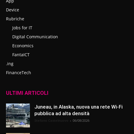
App
Device
Rubriche
Jobs for IT
Digital Communication
Economics
FantaICT
.ing
FinanceTech
ULTIMI ARTICOLI
Juneau, in Alaska, nuova una rete Wi-Fi
pubblica ad alta densità
Stefano Castelnuovo
-
06/08/2026