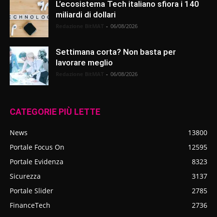
L’ecosistema Tech italiano sfiora i 140
miliardi di dollari
Redazione BitMAT
-
06/08/2026
Settimana corta? Non basta per
lavorare meglio
Redazione BitMAT
-
06/08/2026
CATEGORIE PIÙ LETTE
News
13800
Portale Focus On
12595
Portale Evidenza
8323
Sicurezza
3137
Portale Slider
2785
FinanceTech
2736