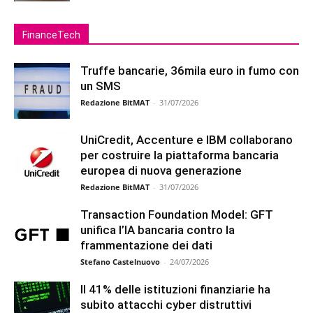
FinanceTech
Truffe bancarie, 36mila euro in fumo con
un SMS
Redazione BitMAT
-
31/07/2026
UniCredit, Accenture e IBM collaborano
per costruire la piattaforma bancaria
europea di nuova generazione
Redazione BitMAT
-
31/07/2026
Transaction Foundation Model: GFT
unifica l’IA bancaria contro la
frammentazione dei dati
Stefano Castelnuovo
-
24/07/2026
Il 41% delle istituzioni finanziarie ha
subito attacchi cyber distruttivi