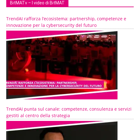
BitMATv – I video di BitMAT
TrendAI rafforza l’ecosistema: partnership, competenze e
innovazione per la cybersecurity del futuro
TrendAI punta sul canale: competenze, consulenza e servizi
gestiti al centro della strategia