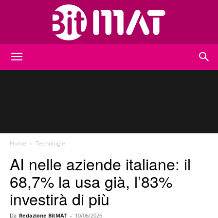
BitMat
Home
Tecnologie
AI nelle aziende italiane: il
68,7% la usa già, l’83%
investirà di più
Da
Redazione BitMAT
-
10/06/2026