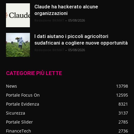
Claude ha hackerato alcune
organizzazioni
Redazione BitMAT
-
05/08/2026
I dati aiutano i piccoli agricoltori
sudafricani a cogliere nuove opportunità
Redazione BitMAT
-
05/08/2026
CATEGORIE PIÙ LETTE
News
13798
Portale Focus On
12595
Portale Evidenza
8321
Sicurezza
3137
Portale Slider
2785
FinanceTech
2736