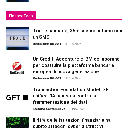
FinanceTech
Truffe bancarie, 36mila euro in fumo con
un SMS
Redazione BitMAT
-
31/07/2026
UniCredit, Accenture e IBM collaborano
per costruire la piattaforma bancaria
europea di nuova generazione
Redazione BitMAT
-
31/07/2026
Transaction Foundation Model: GFT
unifica l’IA bancaria contro la
frammentazione dei dati
Stefano Castelnuovo
-
24/07/2026
Il 41% delle istituzioni finanziarie ha
subito attacchi cyber distruttivi