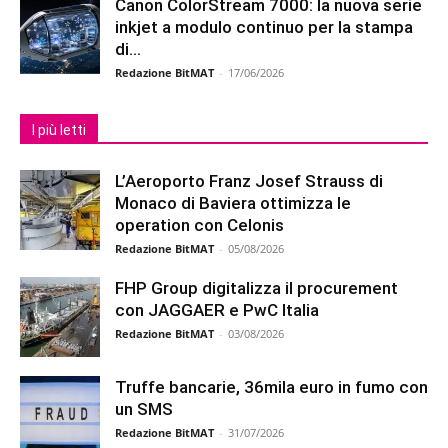
Canon ColorStream 7000: la nuova serie
inkjet a modulo continuo per la stampa
di...
Redazione BitMAT
-
17/06/2026
I più letti
L’Aeroporto Franz Josef Strauss di
Monaco di Baviera ottimizza le
operation con Celonis
Redazione BitMAT
-
05/08/2026
FHP Group digitalizza il procurement
con JAGGAER e PwC Italia
Redazione BitMAT
-
03/08/2026
Truffe bancarie, 36mila euro in fumo con
un SMS
Redazione BitMAT
-
31/07/2026