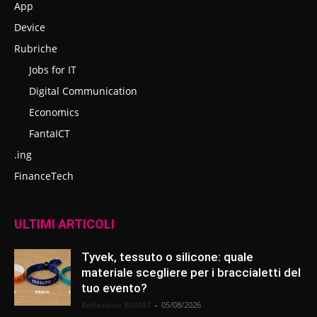
App
Device
Rubriche
Jobs for IT
Digital Communication
Economics
FantaICT
.ing
FinanceTech
ULTIMI ARTICOLI
Tyvek, tessuto o silicone: quale
materiale scegliere per i braccialetti del
tuo evento?
Redazione BitMAT
-
05/08/2026