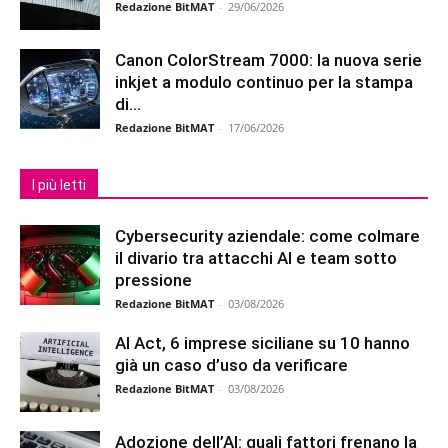
Redazione BitMAT
-
29/06/2026
Canon ColorStream 7000: la nuova serie
inkjet a modulo continuo per la stampa
di...
Redazione BitMAT
-
17/06/2026
I più letti
Cybersecurity aziendale: come colmare
il divario tra attacchi AI e team sotto
pressione
Redazione BitMAT
-
03/08/2026
AI Act, 6 imprese siciliane su 10 hanno
già un caso d’uso da verificare
Redazione BitMAT
-
03/08/2026
Adozione dell’AI: quali fattori frenano la