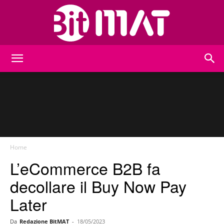
BitMat
Home
L’eCommerce B2B fa
decollare il Buy Now Pay
Later
Da
Redazione BitMAT
-
18/05/2023