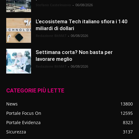
Stefano Castelnuovo
-
06/08/2026
L’ecosistema Tech italiano sfiora i 140
miliardi di dollari
Redazione BitMAT
-
06/08/2026
Settimana corta? Non basta per
lavorare meglio
Redazione BitMAT
-
06/08/2026
CATEGORIE PIÙ LETTE
News
13800
Portale Focus On
12595
Portale Evidenza
8323
Sicurezza
3137