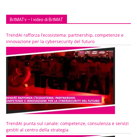
BitMATv – I video di BitMAT
TrendAI rafforza l’ecosistema: partnership, competenze e
innovazione per la cybersecurity del futuro
TrendAI punta sul canale: competenze, consulenza e servizi
gestiti al centro della strategia