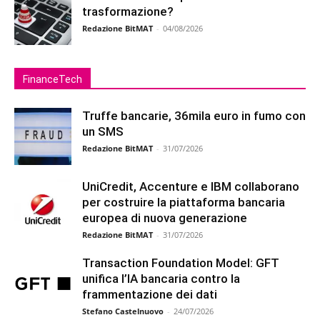
trasformazione?
Redazione BitMAT
-
04/08/2026
FinanceTech
Truffe bancarie, 36mila euro in fumo con
un SMS
Redazione BitMAT
-
31/07/2026
UniCredit, Accenture e IBM collaborano
per costruire la piattaforma bancaria
europea di nuova generazione
Redazione BitMAT
-
31/07/2026
Transaction Foundation Model: GFT
unifica l’IA bancaria contro la
frammentazione dei dati
Stefano Castelnuovo
-
24/07/2026