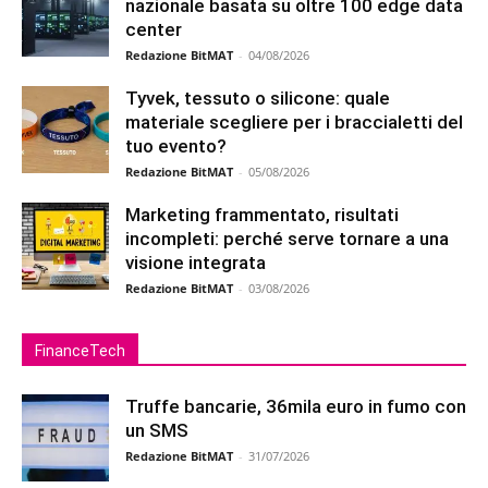
nazionale basata su oltre 100 edge data
center
Redazione BitMAT
-
04/08/2026
Tyvek, tessuto o silicone: quale
materiale scegliere per i braccialetti del
tuo evento?
Redazione BitMAT
-
05/08/2026
Marketing frammentato, risultati
incompleti: perché serve tornare a una
visione integrata
Redazione BitMAT
-
03/08/2026
FinanceTech
Truffe bancarie, 36mila euro in fumo con
un SMS
Redazione BitMAT
-
31/07/2026