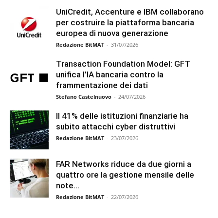
UniCredit, Accenture e IBM collaborano
per costruire la piattaforma bancaria
europea di nuova generazione
Redazione BitMAT
-
31/07/2026
Transaction Foundation Model: GFT
unifica l’IA bancaria contro la
frammentazione dei dati
Stefano Castelnuovo
-
24/07/2026
Il 41% delle istituzioni finanziarie ha
subito attacchi cyber distruttivi
Redazione BitMAT
-
23/07/2026
FAR Networks riduce da due giorni a
quattro ore la gestione mensile delle
note...
Redazione BitMAT
-
22/07/2026