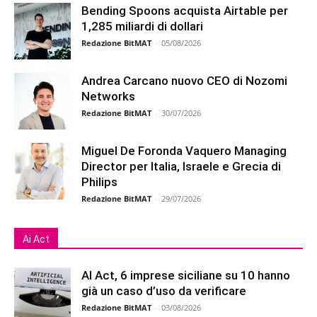
Bending Spoons acquista Airtable per
1,285 miliardi di dollari
Redazione BitMAT
-
05/08/2026
Andrea Carcano nuovo CEO di Nozomi
Networks
Redazione BitMAT
-
30/07/2026
Miguel De Foronda Vaquero Managing
Director per Italia, Israele e Grecia di
Philips
Redazione BitMAT
-
29/07/2026
Ai Act
AI Act, 6 imprese siciliane su 10 hanno
già un caso d’uso da verificare
Redazione BitMAT
-
03/08/2026