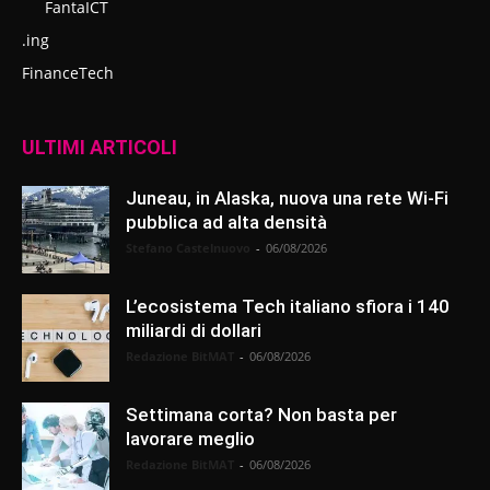
FantaICT
.ing
FinanceTech
ULTIMI ARTICOLI
Juneau, in Alaska, nuova una rete Wi-Fi
pubblica ad alta densità
Stefano Castelnuovo
-
06/08/2026
L’ecosistema Tech italiano sfiora i 140
miliardi di dollari
Redazione BitMAT
-
06/08/2026
Settimana corta? Non basta per
lavorare meglio
Redazione BitMAT
-
06/08/2026