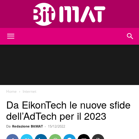
BitMat
Home
Internet
Da EikonTech le nuove sfide
dell’AdTech per il 2023
Da
Redazione BitMAT
-
15/12/2022