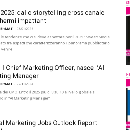
st
2025: dallo storytelling cross canale
chermi impattanti
 BitMAT
-
03/01/2025
 le tendenze che ci si deve aspettare per il 2025? Sweet! Media
cato tre aspetti che caratterizzeranno il panorama pubblicitario
a venire
il Chief Marketing Officer, nasce l’AI
Pe
ting Manager
 BitMAT
-
27/11/2024
era dei CMO. Entro il 2025 più di 8 su 10 a livello globale si
o in “AI Marketing Manager”
bal Marketing Jobs Outlook Report