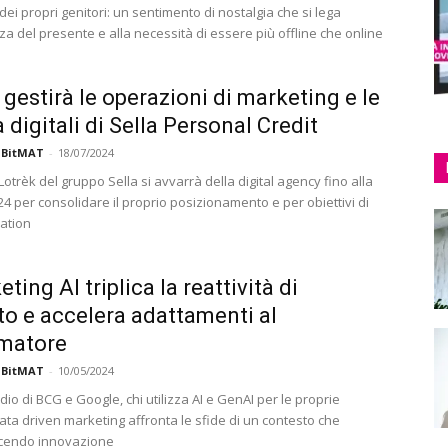
dei propri genitori: un sentimento di nostalgia che si lega
zza del presente e alla necessità di essere più offline che online
 gestirà le operazioni di marketing e le
à digitali di Sella Personal Credit
 BitMAT
-
18/07/2024
Lotrèk del gruppo Sella si avvarrà della digital agency fino alla
24 per consolidare il proprio posizionamento e per obiettivi di
ation
eting AI triplica la reattività di
o e accelera adattamenti al
matore
 BitMAT
-
10/05/2024
io di BCG e Google, chi utilizza AI e GenAI per le proprie
ata driven marketing affronta le sfide di un contesto che
acendo innovazione