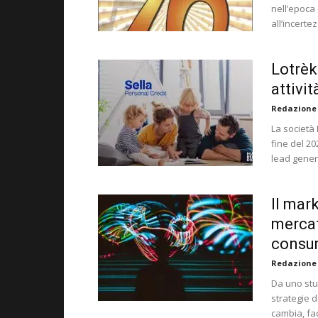
nell’epoca 
all’incerte
Lotrèk
attivit
Redazione
La società 
fine del 20
lead gener
Il mark
mercat
consu
Redazione
Da uno stud
strategie d
cambia, f