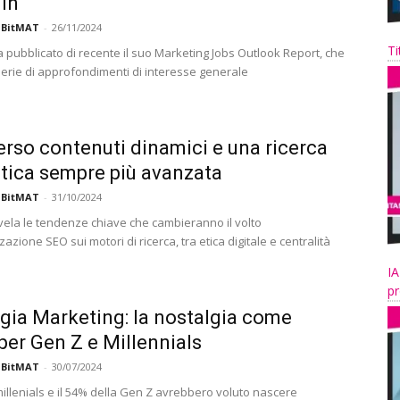
In
 BitMAT
-
26/11/2024
Ti
a pubblicato di recente il suo Marketing Jobs Outlook Report, che
serie di approfondimenti di interesse generale
erso contenuti dinamici e una ricerca
ica sempre più avanzata
 BitMAT
-
31/10/2024
vela le tendenze chiave che cambieranno il volto
zzazione SEO sui motori di ricerca, tra etica digitale e centralità
IA
pr
gia Marketing: la nostalgia come
 per Gen Z e Millennials
 BitMAT
-
30/07/2024
millenials e il 54% della Gen Z avrebbero voluto nascere