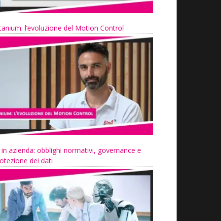
tanium: l’evoluzione del Motion Control
 in azienda: obblighi normativi, governance e
otezione dei dati