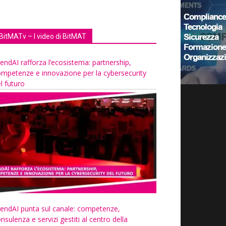
BitMATv – I video di BitMAT
endAI rafforza l’ecosistema: partnership,
mpetenze e innovazione per la cybersecurity
l futuro
endAI punta sul canale: competenze,
nsulenza e servizi gestiti al centro della