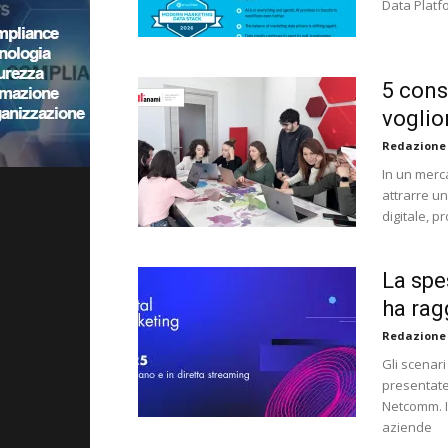
Data Platf
5 cons
voglio
Redazione
In un merca
attrarre un
digitale, p
La spe
ha ragg
Redazione
Gli scenari
presentate 
Netcomm. Il
aziende