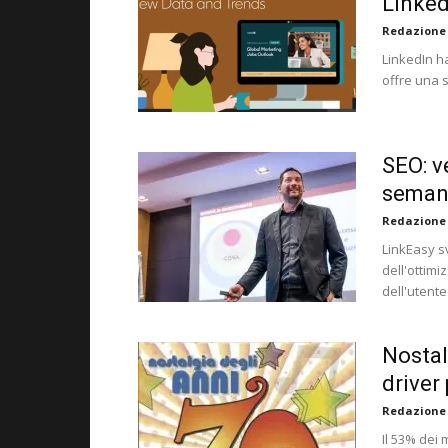
Linked
Redazione
LinkedIn h
offre una 
SEO: v
semant
Redazione
LinkEasy s
dell'ottimi
dell'utente
Nostal
driver
Redazione
Il 53% dei 