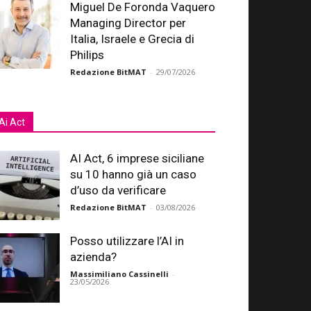
Miguel De Foronda Vaquero
Managing Director per
Italia, Israele e Grecia di
Philips
Redazione BitMAT
-
29/07/2026
Ai Act
AI Act, 6 imprese siciliane
su 10 hanno già un caso
d’uso da verificare
Redazione BitMAT
-
03/08/2026
Posso utilizzare l’AI in
azienda?
Massimiliano Cassinelli
-
23/05/2026