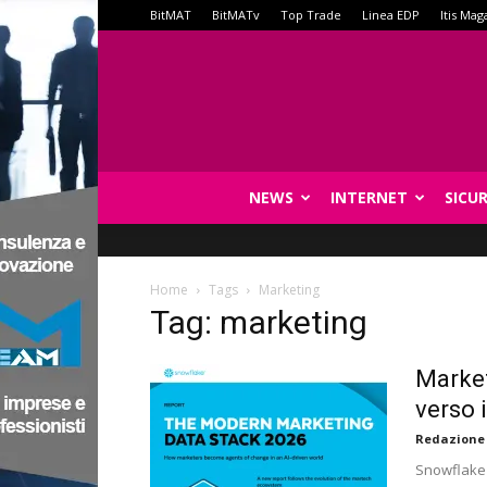
BitMAT
BitMATv
Top Trade
Linea EDP
Itis Mag
NEWS
INTERNET
SICU
Home
Tags
Marketing
Tag: marketing
Market
verso i
Redazione
Snowflake 