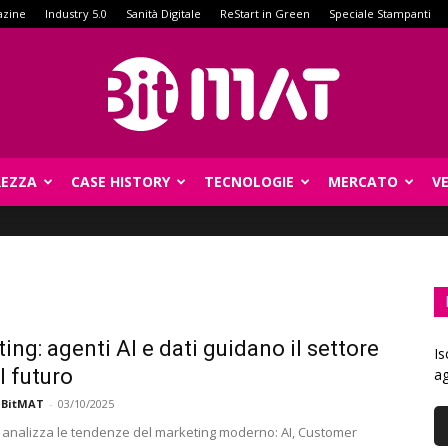
azine
Industry 5.0
Sanità Digitale
ReStart in Green
Speciale Stampanti
REZZA
CASE HISTORY
TECNOLOGIE
MERCATO
V
BitMat
ing: agenti AI e dati guidano il settore
Is
l futuro
ag
 BitMAT
-
03/10/2025
analizza le tendenze del marketing moderno: AI, Customer