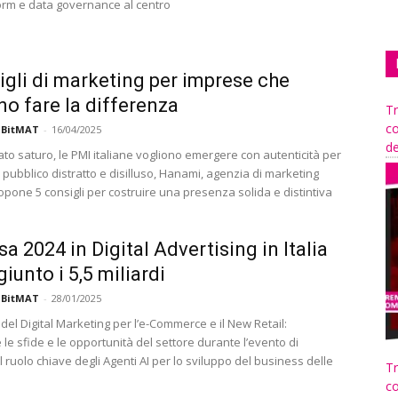
orm e data governance al centro
igli di marketing per imprese che
no fare la differenza
Tr
co
 BitMAT
-
16/04/2025
de
to saturo, le PMI italiane vogliono emergere con autenticità per
 pubblico distratto e disilluso, Hanami, agenzia di marketing
ropone 5 consigli per costruire una presenza solida e distintiva
sa 2024 in Digital Advertising in Italia
iunto i 5,5 miliardi
 BitMAT
-
28/01/2025
 del Digital Marketing per l’e-Commerce e il New Retail:
le sfide e le opportunità del settore durante l’evento di
 ruolo chiave degli Agenti AI per lo sviluppo del business delle
Tr
co