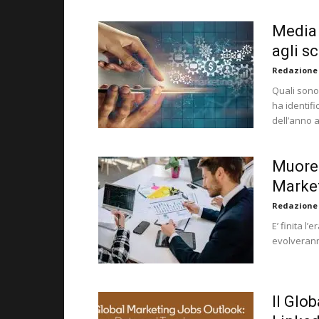
Media 
agli s
Redazione
Quali sono
ha identifi
dell’anno 
Muore 
Marke
Redazione
E’ finita l’
evolverann
Il Glo