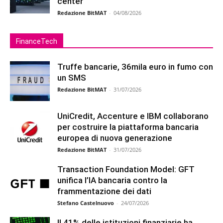
center
Redazione BitMAT
-
04/08/2026
FinanceTech
Truffe bancarie, 36mila euro in fumo con
un SMS
Redazione BitMAT
-
31/07/2026
UniCredit, Accenture e IBM collaborano
per costruire la piattaforma bancaria
europea di nuova generazione
Redazione BitMAT
-
31/07/2026
Transaction Foundation Model: GFT
unifica l’IA bancaria contro la
frammentazione dei dati
Stefano Castelnuovo
-
24/07/2026
Il 41% delle istituzioni finanziarie ha