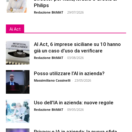
Philips
Redazione BitMAT
-
29/07/2026
Ai Act
AI Act, 6 imprese siciliane su 10 hanno
già un caso d’uso da verificare
Redazione BitMAT
-
03/08/2026
Posso utilizzare l’AI in azienda?
Massimiliano Cassinelli
-
23/05/2026
Uso dell’IA in azienda: nuove regole
Redazione BitMAT
-
09/05/2026
Privacy e IA in azienda: la nuova sfida