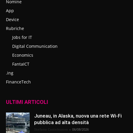
Nomine
App
Device
Rubriche
Jobs for IT
Digital Communication
Economics
FantaICT
.ing
FinanceTech
ULTIMI ARTICOLI
Juneau, in Alaska, nuova una rete Wi-Fi
pubblica ad alta densità
Stefano Castelnuovo
-
06/08/2026