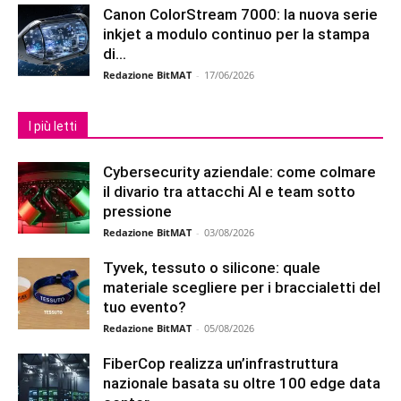
Canon ColorStream 7000: la nuova serie
inkjet a modulo continuo per la stampa
di...
Redazione BitMAT
-
17/06/2026
I più letti
Cybersecurity aziendale: come colmare
il divario tra attacchi AI e team sotto
pressione
Redazione BitMAT
-
03/08/2026
Tyvek, tessuto o silicone: quale
materiale scegliere per i braccialetti del
tuo evento?
Redazione BitMAT
-
05/08/2026
FiberCop realizza un’infrastruttura
nazionale basata su oltre 100 edge data