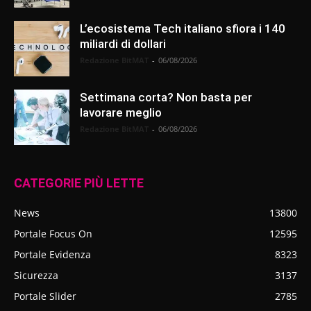
L’ecosistema Tech italiano sfiora i 140
miliardi di dollari
Redazione BitMAT
-
06/08/2026
Settimana corta? Non basta per
lavorare meglio
Redazione BitMAT
-
06/08/2026
CATEGORIE PIÙ LETTE
News
13800
Portale Focus On
12595
Portale Evidenza
8323
Sicurezza
3137
Portale Slider
2785