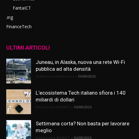
FantaICT
.ing
FinanceTech
ULTIMI ARTICOLI
Juneau, in Alaska, nuova una rete Wi-Fi
pubblica ad alta densità
Stefano Castelnuovo
-
06/08/2026
L’ecosistema Tech italiano sfiora i 140
miliardi di dollari
Redazione BitMAT
-
06/08/2026
Settimana corta? Non basta per lavorare
meglio
Redazione BitMAT
-
06/08/2026