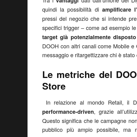
Tra i
dati dall’unione del D
vantaggi
quindi la possibilità di
amplificare l
pressi del negozio che si intende pre
specifici trigger – come ad esempio l
target già potenzialmente disposto
DOOH con altri canali come Mobile e C
messaggio e ritargettizzare chi è stat
Le metriche del DOOH
Store
In relazione al mondo Retail, il 
, grazie all’util
performance-driven
Questo significa che le campagne non
pubblico più ampio possibile, ma