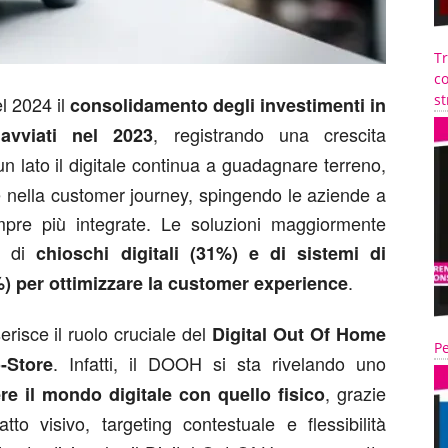
T
co
st
el 2024 il
consolidamento degli investimenti in
, registrando una crescita
 avviati nel 2023
un lato il digitale continua a guadagnare terreno,
ale nella customer journey, spingendo le aziende a
mpre più integrate. Le soluzioni maggiormente
ne di
chioschi digitali (31%) e di sistemi di
.
%) per ottimizzare la customer experience
erisce il ruolo cruciale del
Digital Out Of Home
Pe
. Infatti, il DOOH si sta rivelando uno
-Store
, grazie
re il mondo digitale con quello fisico
to visivo, targeting contestuale e flessibilità