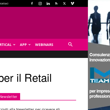
tattaci
RTICAL
APP
WEBINARS
er il Retail
Newsletter
criviti alla Newsletter per ricevere gli