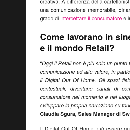
creativa. A differenza della cartellonis
una comunicazione memorabile, dinami
grado di
intercettare il consumatore
e i
Come lavorano in sine
e il mondo Retail?
“
Oggi il Retail non è più solo un punto
comunicazione ad alto valore, in parti
il Digital Out Of Home. Gli spazi fisi
contestuali, diventano canali di com
consumatore nel momento e nel luogo g
sviluppare la propria narrazione su touc
Claudia Sgura, Sales Manager di Sw
Il Digital Out Of Home può essere qui