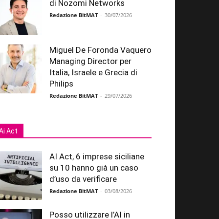
di Nozomi Networks
Redazione BitMAT
-
30/07/2026
Miguel De Foronda Vaquero
Managing Director per
Italia, Israele e Grecia di
Philips
Redazione BitMAT
-
29/07/2026
Ai Act
AI Act, 6 imprese siciliane
su 10 hanno già un caso
d’uso da verificare
Redazione BitMAT
-
03/08/2026
Posso utilizzare l’AI in