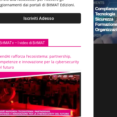
giornamenti dai portali di BitMAT Edizioni.
BitMATv – I video di BitMAT
endAI rafforza l’ecosistema: partnership,
ompetenze e innovazione per la cybersecurity
l futuro