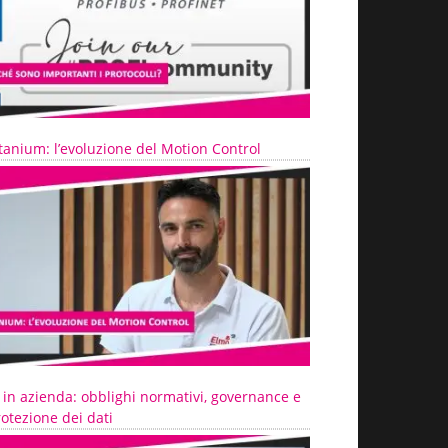
tanium: l’evoluzione del Motion Control
 in azienda: obblighi normativi, governance e
otezione dei dati