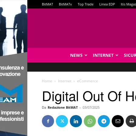
BitMAT
BitMATv
Top Trade
Linea EDP
Itis Maga
NEWS
INTERNET
SICU
Home
Internet
eCommerce
Digital Out Of H
Da
Redazione BitMAT
-
03/07/2025