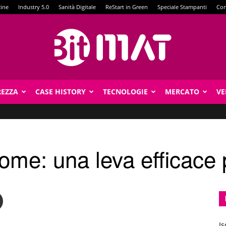
zine
Industry 5.0
Sanità Digitale
ReStart in Green
Speciale Stampanti
Con
REZZA
CASE HISTORY
TECNOLOGIE
MERCATO
VE
BitMat
ome: una leva efficace p
Is