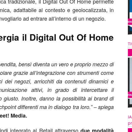
tica tradizionale, il Digital Out Of Home permette
ca, adattabile al contesto e geolocalizzata, in
nvogliarlo ad entrare all’interno di un negozio.
rgia il Digital Out Of Home
Ti
 vendita, bensì diventa un vero e proprio mezzo di
colare grazie all’integrazione con strumenti come
ci dei negozi, arricchiti da contenuti dinamici e
unicazione attivi, in grado di intercettare il
iusto. Inoltre, danno la possibilità ai brand di
hpoint differenti ma in dialogo tra loro.” – spiega
eet!
Media.
IA
pr
ndi integrato al Retail attraverso
due modalità