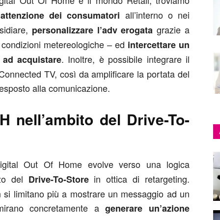
igital Out Of Home e il mondo Retail, troviamo
all’interno o nei
’attenzione dei consumatori
sidiare,
grazie a
personalizzare l’adv erogata
e condizioni metereologiche – ed
intercettare un
. Inoltre, è possibile integrare il
 ad acquistare
onnected TV, così da amplificare la portata del
o esposto alla comunicazione.
 nell’ambito del Drive-To-
Digital Out Of Home evolve verso una logica
izzo del
in ottica di retargeting.
Drive-To-Store
 si limitano più a mostrare un messaggio ad un
 mirano concretamente a
generare un’azione