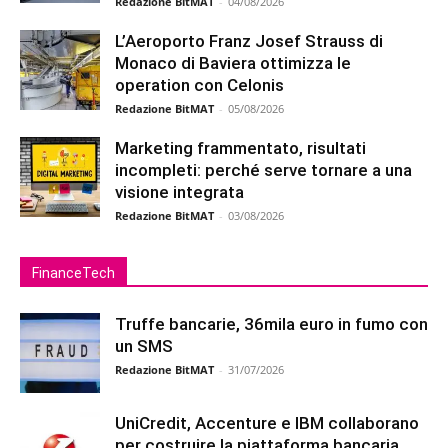
Redazione BitMAT
-
04/08/2026
L’Aeroporto Franz Josef Strauss di
Monaco di Baviera ottimizza le
operation con Celonis
Redazione BitMAT
-
05/08/2026
Marketing frammentato, risultati
incompleti: perché serve tornare a una
visione integrata
Redazione BitMAT
-
03/08/2026
FinanceTech
Truffe bancarie, 36mila euro in fumo con
un SMS
Redazione BitMAT
-
31/07/2026
UniCredit, Accenture e IBM collaborano
per costruire la piattaforma bancaria