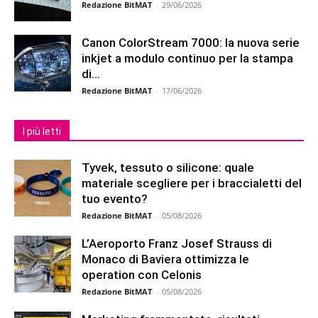
Redazione BitMAT
-
29/06/2026
Canon ColorStream 7000: la nuova serie
inkjet a modulo continuo per la stampa
di...
Redazione BitMAT
-
17/06/2026
I più letti
Tyvek, tessuto o silicone: quale
materiale scegliere per i braccialetti del
tuo evento?
Redazione BitMAT
-
05/08/2026
L’Aeroporto Franz Josef Strauss di
Monaco di Baviera ottimizza le
operation con Celonis
Redazione BitMAT
-
05/08/2026