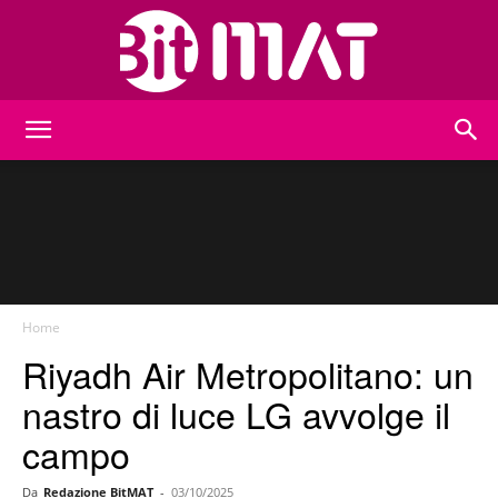
BitMat
Home
Riyadh Air Metropolitano: un
nastro di luce LG avvolge il
campo
Da
Redazione BitMAT
-
03/10/2025