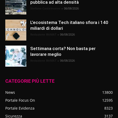
pubblica ad alta densità
Stefano Castelnuovo
-
06/08/2026
L’ecosistema Tech italiano sfiora i 140
miliardi di dollari
Redazione BitMAT
-
06/08/2026
Settimana corta? Non basta per
lavorare meglio
Redazione BitMAT
-
06/08/2026
CATEGORIE PIÙ LETTE
News
13800
Portale Focus On
12595
Portale Evidenza
8323
Sicurezza
3137