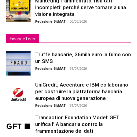
Marketing frammentato, risultati
incompleti: perché serve tornare a una
visione integrata
Redazione BitMAT
-
03/08/2026
FinanceTech
Truffe bancarie, 36mila euro in fumo con
un SMS
Redazione BitMAT
-
31/07/2026
UniCredit, Accenture e IBM collaborano
per costruire la piattaforma bancaria
europea di nuova generazione
Redazione BitMAT
-
31/07/2026
Transaction Foundation Model: GFT
unifica l’IA bancaria contro la
frammentazione dei dati