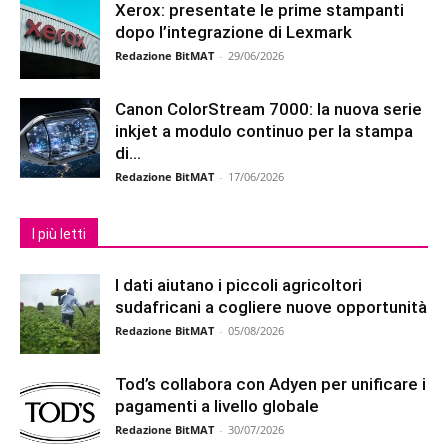
Xerox: presentate le prime stampanti
dopo l’integrazione di Lexmark
Redazione BitMAT
-
29/06/2026
Canon ColorStream 7000: la nuova serie
inkjet a modulo continuo per la stampa
di...
Redazione BitMAT
-
17/06/2026
I più letti
I dati aiutano i piccoli agricoltori
sudafricani a cogliere nuove opportunità
Redazione BitMAT
-
05/08/2026
Tod’s collabora con Adyen per unificare i
pagamenti a livello globale
Redazione BitMAT
-
30/07/2026