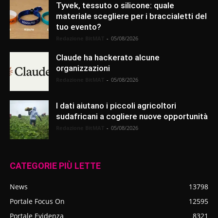
Tyvek, tessuto o silicone: quale
materiale scegliere per i braccialetti del
tuo evento?
Redazione BitMAT
-
05/08/2026
Claude ha hackerato alcune
organizzazioni
Redazione BitMAT
-
05/08/2026
I dati aiutano i piccoli agricoltori
sudafricani a cogliere nuove opportunità
Redazione BitMAT
-
05/08/2026
CATEGORIE PIÙ LETTE
News
13798
Portale Focus On
12595
Portale Evidenza
8321