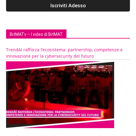
BitMATv – I video di BitMAT
TrendAI rafforza l’ecosistema: partnership, competenze e
innovazione per la cybersecurity del futuro