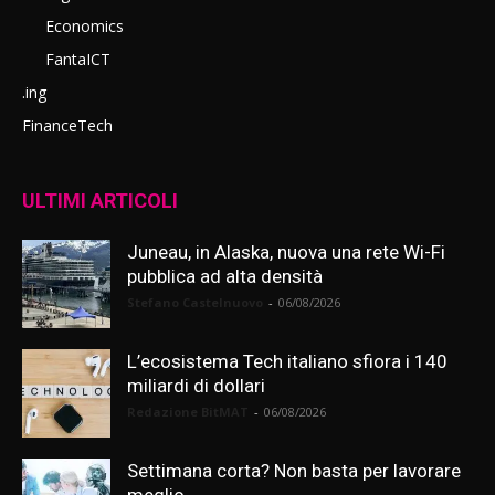
Economics
FantaICT
.ing
FinanceTech
ULTIMI ARTICOLI
Juneau, in Alaska, nuova una rete Wi-Fi
pubblica ad alta densità
Stefano Castelnuovo
-
06/08/2026
L’ecosistema Tech italiano sfiora i 140
miliardi di dollari
Redazione BitMAT
-
06/08/2026
Settimana corta? Non basta per lavorare