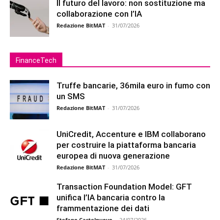
Il futuro del lavoro: non sostituzione ma
collaborazione con l’IA
Redazione BitMAT
-
31/07/2026
FinanceTech
Truffe bancarie, 36mila euro in fumo con
un SMS
Redazione BitMAT
-
31/07/2026
UniCredit, Accenture e IBM collaborano
per costruire la piattaforma bancaria
europea di nuova generazione
Redazione BitMAT
-
31/07/2026
Transaction Foundation Model: GFT
unifica l’IA bancaria contro la
frammentazione dei dati
Stefano Castelnuovo
-
24/07/2026