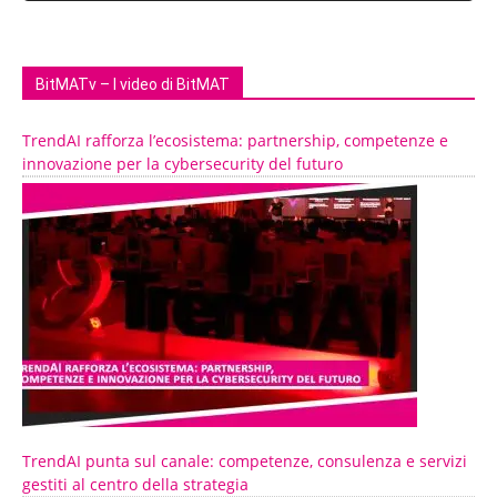
BitMATv – I video di BitMAT
TrendAI rafforza l’ecosistema: partnership, competenze e
innovazione per la cybersecurity del futuro
TrendAI punta sul canale: competenze, consulenza e servizi
gestiti al centro della strategia