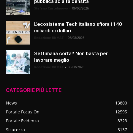
pubblica ad alta densità
Stefano Castelnuovo
-
06/08/2026
L’ecosistema Tech italiano sfiora i 140
miliardi di dollari
Redazione BitMAT
-
06/08/2026
Settimana corta? Non basta per
lavorare meglio
Redazione BitMAT
-
06/08/2026
CATEGORIE PIÙ LETTE
News
13800
Portale Focus On
12595
Portale Evidenza
8323
Sicurezza
3137