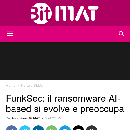
BitMat
Home
Portale BitMat
FunkSec: il ransomware AI-
based si evolve e preoccupa
Da
Redazione BitMAT
-
10/07/2025