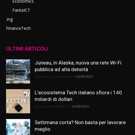
Economics
FantaICT
.ing
FinanceTech
ULTIMI ARTICOLI
Juneau, in Alaska, nuova una rete Wi-Fi
pubblica ad alta densità
Stefano Castelnuovo
-
06/08/2026
L’ecosistema Tech italiano sfiora i 140
miliardi di dollari
Redazione BitMAT
-
06/08/2026
Settimana corta? Non basta per lavorare
meglio