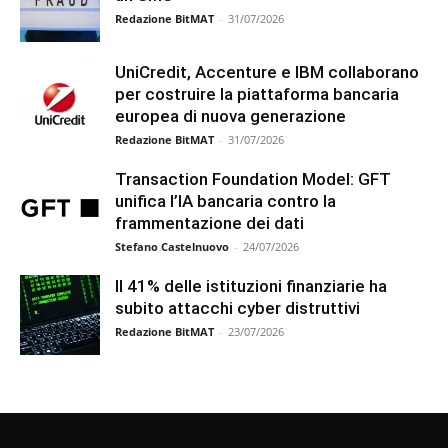
Redazione BitMAT
-
31/07/2026
UniCredit, Accenture e IBM collaborano
per costruire la piattaforma bancaria
europea di nuova generazione
Redazione BitMAT
-
31/07/2026
Transaction Foundation Model: GFT
unifica l’IA bancaria contro la
frammentazione dei dati
Stefano Castelnuovo
-
24/07/2026
Il 41% delle istituzioni finanziarie ha
subito attacchi cyber distruttivi
Redazione BitMAT
-
23/07/2026