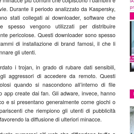
le minacce più comuni che colpiscono i bambini e
IA
pr
vie. Durante il periodo analizzato da Kaspersky,
sono stati collegati ai downloader, software che
spesso vengono utilizzati per distribuire
ente pericolose. Questi downloader sono spesso
ammi di installazione di brand famosi, il che li
nnare gli utenti.
dato i trojan, in grado di rubare dati sensibili,
agli aggressori di accedere da remoto. Questi
olosi quando si nascondono all’interno di file
 app create dai fan. Gli adware, invece, hanno
tacco e si presentano generalmente come giochi o
ariscenti che riempiono gli utenti di pubblicità
 favorendo la diffusione di ulteriori minacce.