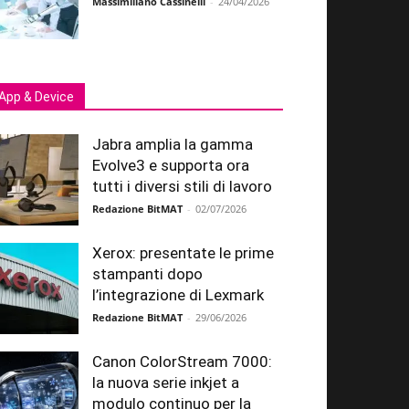
Massimiliano Cassinelli
-
24/04/2026
App & Device
Jabra amplia la gamma
Evolve3 e supporta ora
tutti i diversi stili di lavoro
Redazione BitMAT
-
02/07/2026
Xerox: presentate le prime
stampanti dopo
l’integrazione di Lexmark
Redazione BitMAT
-
29/06/2026
Canon ColorStream 7000:
la nuova serie inkjet a
modulo continuo per la