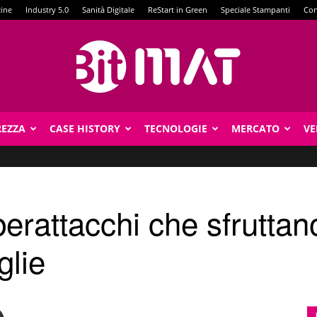
zine
Industry 5.0
Sanità Digitale
ReStart in Green
Speciale Stampanti
Con
REZZA
CASE HISTORY
TECNOLOGIE
MERCATO
VE
BitMat
erattacchi che sfruttan
glie