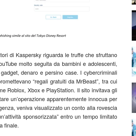
tori di Kaspersky riguarda le truffe che sfruttano
YouTube molto seguita da bambini e adolescenti,
gadget, denaro e persino case. I cybercriminali
omettevano “regali gratuiti da MrBeast”, tra cui
me Roblox, Xbox e PlayStation. Il sito invitava gli
letare un’operazione apparentemente innocua per
genza, veniva visualizzato un conto alla rovescia
un’attività sponsorizzata” entro un tempo limitato
 finale.