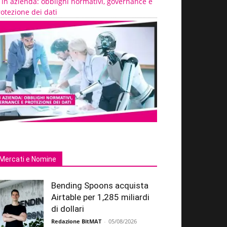
 in azienda: obblighi normativi, governance e
otezione dei dati
Mercati e Nomine
Bending Spoons acquista
Airtable per 1,285 miliardi
di dollari
Redazione BitMAT
-
05/08/2026