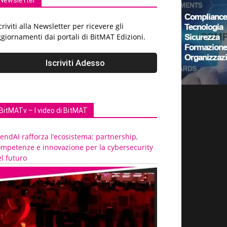
Newsletter
criviti alla Newsletter per ricevere gli
giornamenti dai portali di BitMAT Edizioni.
BitMATv – I video di BitMAT
endAI rafforza l’ecosistema: partnership,
ompetenze e innovazione per la cybersecurity
l futuro