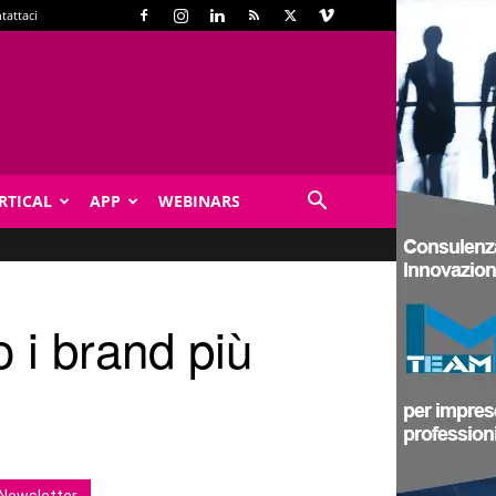
tattaci
RTICAL
APP
WEBINARS
o i brand più