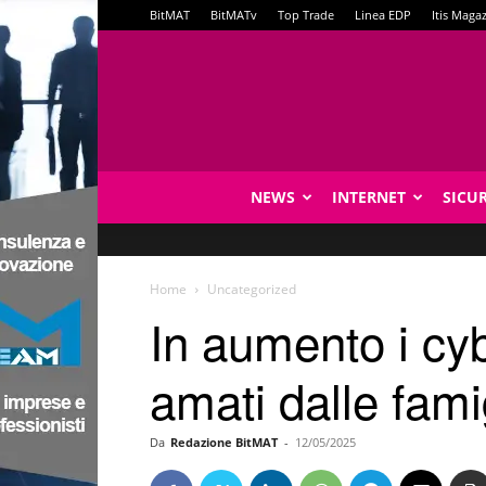
BitMAT
BitMATv
Top Trade
Linea EDP
Itis Maga
NEWS
INTERNET
SICU
Home
Uncategorized
In aumento i cyb
amati dalle fami
Da
Redazione BitMAT
-
12/05/2025