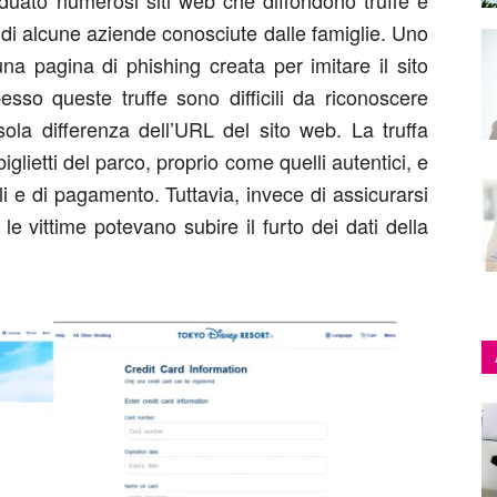
iduato numerosi siti web che diffondono truffe e
a di alcune aziende conosciute dalle famiglie. Uno
una pagina di phishing creata per imitare il sito
esso queste truffe sono difficili da riconoscere
 sola differenza dell’URL del sito web. La truffa
biglietti del parco, proprio come quelli autentici, e
ali e di pagamento. Tuttavia, invece di assicurarsi
e vittime potevano subire il furto dei dati della