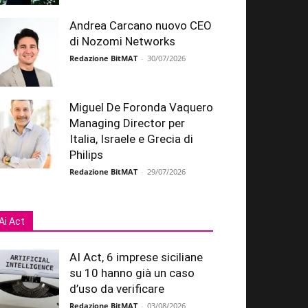
Andrea Carcano nuovo CEO
di Nozomi Networks
Redazione BitMAT
-
30/07/2026
Miguel De Foronda Vaquero
Managing Director per
Italia, Israele e Grecia di
Philips
Redazione BitMAT
-
29/07/2026
Ai Act
AI Act, 6 imprese siciliane
su 10 hanno già un caso
d’uso da verificare
Redazione BitMAT
-
03/08/2026