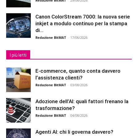
Redazione BitMAT
-
29/06/2026
Canon ColorStream 7000: la nuova serie
inkjet a modulo continuo per la stampa
di...
Redazione BitMAT
-
17/06/2026
I più letti
E-commerce, quanto conta davvero
l’assistenza clienti?
Redazione BitMAT
-
03/08/2026
Adozione dell’AI: quali fattori frenano la
trasformazione?
Redazione BitMAT
-
04/08/2026
Agenti AI: chi li governa davvero?