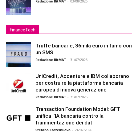
Redazione BitMAT
-
03/08/2026
FinanceTech
Truffe bancarie, 36mila euro in fumo con
un SMS
Redazione BitMAT
-
31/07/2026
UniCredit, Accenture e IBM collaborano
per costruire la piattaforma bancaria
europea di nuova generazione
Redazione BitMAT
-
31/07/2026
Transaction Foundation Model: GFT
unifica l’IA bancaria contro la
frammentazione dei dati
Stefano Castelnuovo
-
24/07/2026