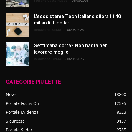
Stefano Castelnuovo
-
06/08/2026
L’ecosistema Tech italiano sfiora i 140
miliardi di dollari
Redazione BitMAT
-
06/08/2026
Settimana corta? Non basta per
lavorare meglio
Redazione BitMAT
-
06/08/2026
CATEGORIE PIÙ LETTE
News
13800
Portale Focus On
12595
Portale Evidenza
8323
Sicurezza
3137
Portale Slider
2785