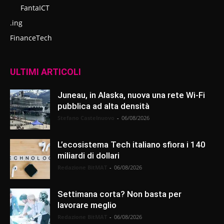
FantaICT
.ing
FinanceTech
ULTIMI ARTICOLI
Juneau, in Alaska, nuova una rete Wi-Fi
pubblica ad alta densità
Stefano Castelnuovo
-
06/08/2026
L’ecosistema Tech italiano sfiora i 140
miliardi di dollari
Redazione BitMAT
-
06/08/2026
Settimana corta? Non basta per
lavorare meglio
Redazione BitMAT
-
06/08/2026