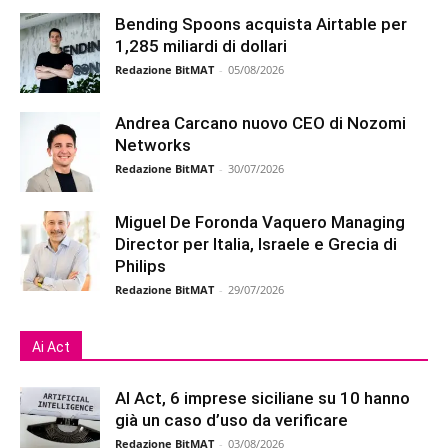
Bending Spoons acquista Airtable per
1,285 miliardi di dollari
Redazione BitMAT
-
05/08/2026
Andrea Carcano nuovo CEO di Nozomi
Networks
Redazione BitMAT
-
30/07/2026
Miguel De Foronda Vaquero Managing
Director per Italia, Israele e Grecia di
Philips
Redazione BitMAT
-
29/07/2026
Ai Act
AI Act, 6 imprese siciliane su 10 hanno
già un caso d’uso da verificare
Redazione BitMAT
-
03/08/2026