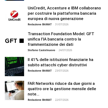
UniCredit, Accenture e IBM collaborano
per costruire la piattaforma bancaria
europea di nuova generazione
Redazione BitMAT
-
31/07/2026
Transaction Foundation Model: GFT
unifica l’IA bancaria contro la
frammentazione dei dati
Stefano Castelnuovo
-
24/07/2026
Il 41% delle istituzioni finanziarie ha
subito attacchi cyber distruttivi
Redazione BitMAT
-
23/07/2026
FAR Networks riduce da due giorni a
quattro ore la gestione mensile delle
note...
Redazione BitMAT
-
22/07/2026