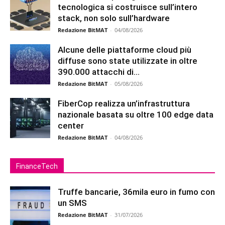
tecnologica si costruisce sull’intero
stack, non solo sull’hardware
Redazione BitMAT
-
04/08/2026
Alcune delle piattaforme cloud più
diffuse sono state utilizzate in oltre
390.000 attacchi di...
Redazione BitMAT
-
05/08/2026
FiberCop realizza un’infrastruttura
nazionale basata su oltre 100 edge data
center
Redazione BitMAT
-
04/08/2026
FinanceTech
Truffe bancarie, 36mila euro in fumo con
un SMS
Redazione BitMAT
-
31/07/2026