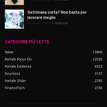
Settimana corta? Non basta per
lavorare meglio
Redazione BitMAT
-
06/08/2026
CATEGORIE PIÙ LETTE
News
13800
Portale Focus On
12595
Portale Evidenza
8323
Sicurezza
3137
Portale Slider
2785
FinanceTech
2736