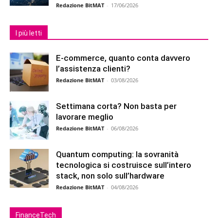
Redazione BitMAT
-
17/06/2026
I più letti
E-commerce, quanto conta davvero
l’assistenza clienti?
Redazione BitMAT
-
03/08/2026
Settimana corta? Non basta per
lavorare meglio
Redazione BitMAT
-
06/08/2026
Quantum computing: la sovranità
tecnologica si costruisce sull’intero
stack, non solo sull’hardware
Redazione BitMAT
-
04/08/2026
FinanceTech