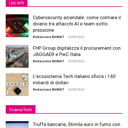
I più letti
Cybersecurity aziendale: come colmare il
divario tra attacchi AI e team sotto
pressione
Redazione BitMAT
-
03/08/2026
FHP Group digitalizza il procurement con
JAGGAER e PwC Italia
Redazione BitMAT
-
03/08/2026
L’ecosistema Tech italiano sfiora i 140
miliardi di dollari
Redazione BitMAT
-
06/08/2026
FinanceTech
Truffe bancarie, 36mila euro in fumo con