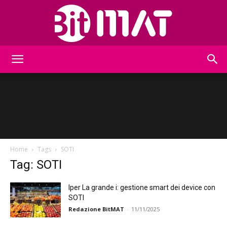
BitMat
Home
Tags
SOTI
Tag: SOTI
Iper La grande i: gestione smart dei device con
SOTI
Redazione BitMAT
-
11/11/2025