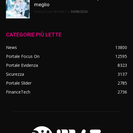
meglio
Redazione BitMAT
-
06/08/2026
CATEGORIE PIÙ LETTE
News
13800
Portale Focus On
12595
Portale Evidenza
8323
Sicurezza
3137
Portale Slider
2785
FinanceTech
2736