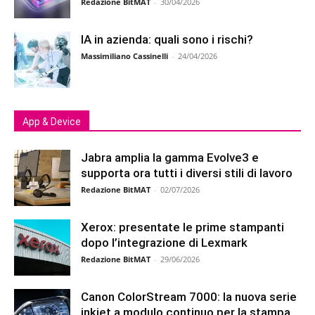
Redazione BitMAT
-
30/04/2026
IA in azienda: quali sono i rischi?
Massimiliano Cassinelli
-
24/04/2026
App & Device
Jabra amplia la gamma Evolve3 e
supporta ora tutti i diversi stili di lavoro
Redazione BitMAT
-
02/07/2026
Xerox: presentate le prime stampanti
dopo l’integrazione di Lexmark
Redazione BitMAT
-
29/06/2026
Canon ColorStream 7000: la nuova serie
inkjet a modulo continuo per la stampa