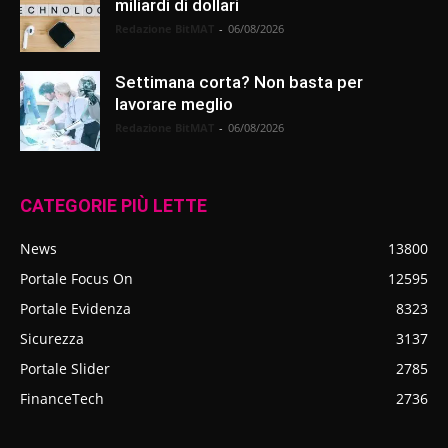
miliardi di dollari
Redazione BitMAT
-
06/08/2026
Settimana corta? Non basta per
lavorare meglio
Redazione BitMAT
-
06/08/2026
CATEGORIE PIÙ LETTE
News
13800
Portale Focus On
12595
Portale Evidenza
8323
Sicurezza
3137
Portale Slider
2785
FinanceTech
2736