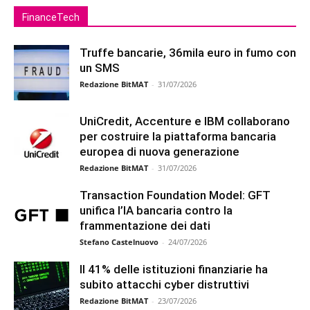
FinanceTech
Truffe bancarie, 36mila euro in fumo con
un SMS
Redazione BitMAT
-
31/07/2026
UniCredit, Accenture e IBM collaborano
per costruire la piattaforma bancaria
europea di nuova generazione
Redazione BitMAT
-
31/07/2026
Transaction Foundation Model: GFT
unifica l’IA bancaria contro la
frammentazione dei dati
Stefano Castelnuovo
-
24/07/2026
Il 41% delle istituzioni finanziarie ha
subito attacchi cyber distruttivi
Redazione BitMAT
-
23/07/2026