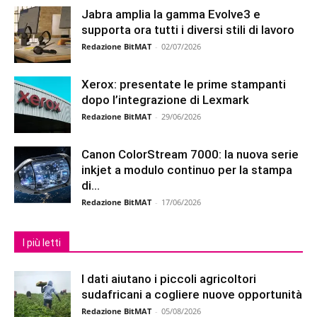
Jabra amplia la gamma Evolve3 e
supporta ora tutti i diversi stili di lavoro
Redazione BitMAT
-
02/07/2026
Xerox: presentate le prime stampanti
dopo l’integrazione di Lexmark
Redazione BitMAT
-
29/06/2026
Canon ColorStream 7000: la nuova serie
inkjet a modulo continuo per la stampa
di...
Redazione BitMAT
-
17/06/2026
I più letti
I dati aiutano i piccoli agricoltori
sudafricani a cogliere nuove opportunità
Redazione BitMAT
-
05/08/2026