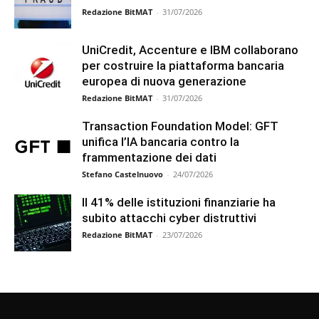
Redazione BitMAT
-
31/07/2026
UniCredit, Accenture e IBM collaborano
per costruire la piattaforma bancaria
europea di nuova generazione
Redazione BitMAT
-
31/07/2026
Transaction Foundation Model: GFT
unifica l’IA bancaria contro la
frammentazione dei dati
Stefano Castelnuovo
-
24/07/2026
Il 41% delle istituzioni finanziarie ha
subito attacchi cyber distruttivi
Redazione BitMAT
-
23/07/2026