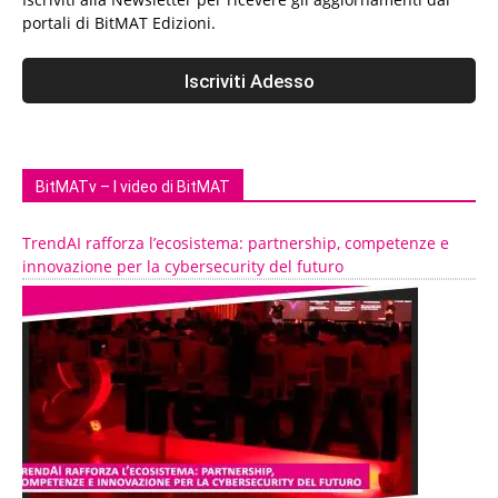
portali di BitMAT Edizioni.
BitMATv – I video di BitMAT
TrendAI rafforza l’ecosistema: partnership, competenze e
innovazione per la cybersecurity del futuro