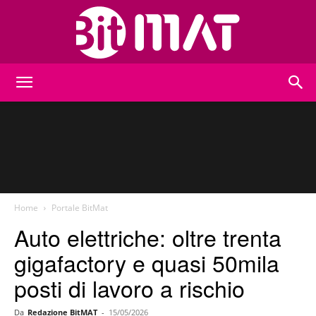
BitMat
Home
Portale BitMat
Auto elettriche: oltre trenta
gigafactory e quasi 50mila
posti di lavoro a rischio
Da
Redazione BitMAT
-
15/05/2026