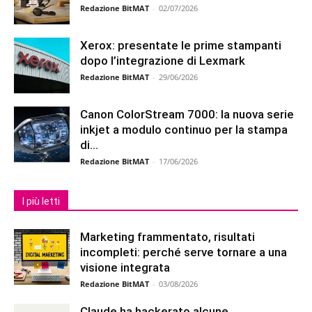
Redazione BitMAT
-
02/07/2026
Xerox: presentate le prime stampanti
dopo l’integrazione di Lexmark
Redazione BitMAT
-
29/06/2026
Canon ColorStream 7000: la nuova serie
inkjet a modulo continuo per la stampa
di...
Redazione BitMAT
-
17/06/2026
I più letti
Marketing frammentato, risultati
incompleti: perché serve tornare a una
visione integrata
Redazione BitMAT
-
03/08/2026
Claude ha hackerato alcune