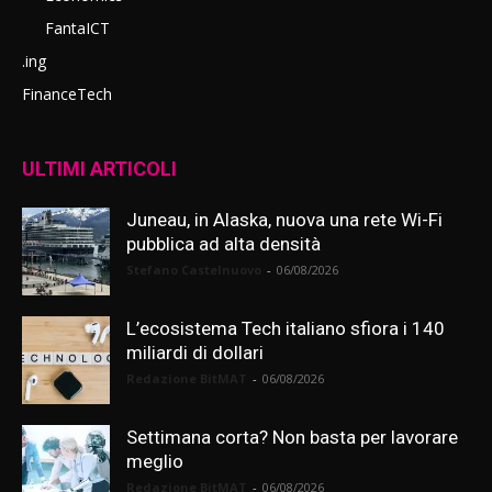
FantaICT
.ing
FinanceTech
ULTIMI ARTICOLI
Juneau, in Alaska, nuova una rete Wi-Fi
pubblica ad alta densità
Stefano Castelnuovo
-
06/08/2026
L’ecosistema Tech italiano sfiora i 140
miliardi di dollari
Redazione BitMAT
-
06/08/2026
Settimana corta? Non basta per lavorare
meglio
Redazione BitMAT
-
06/08/2026