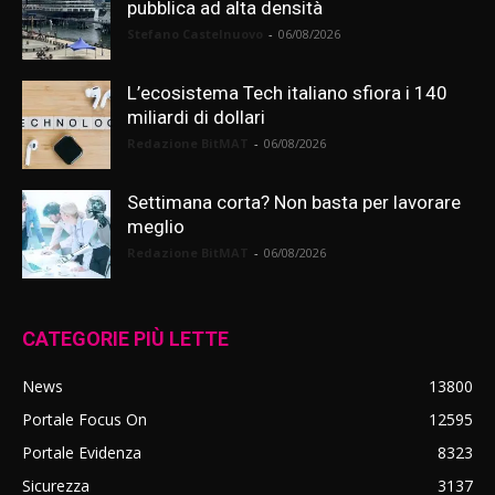
pubblica ad alta densità
Stefano Castelnuovo
-
06/08/2026
L’ecosistema Tech italiano sfiora i 140
miliardi di dollari
Redazione BitMAT
-
06/08/2026
Settimana corta? Non basta per lavorare
meglio
Redazione BitMAT
-
06/08/2026
CATEGORIE PIÙ LETTE
News
13800
Portale Focus On
12595
Portale Evidenza
8323
Sicurezza
3137