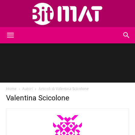
BitMat
Home
Autori
Articoli di Valentina Scicolone
Valentina Scicolone