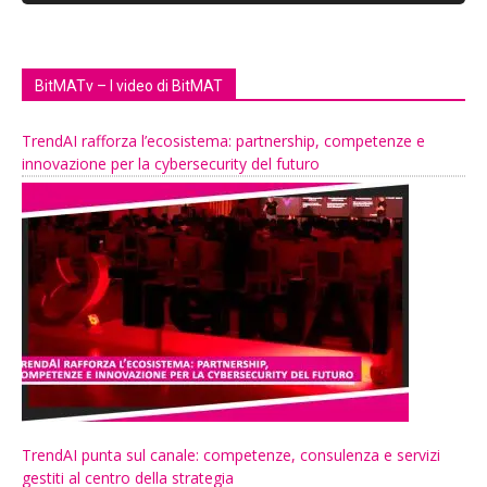
BitMATv – I video di BitMAT
TrendAI rafforza l’ecosistema: partnership, competenze e
innovazione per la cybersecurity del futuro
TrendAI punta sul canale: competenze, consulenza e servizi
gestiti al centro della strategia