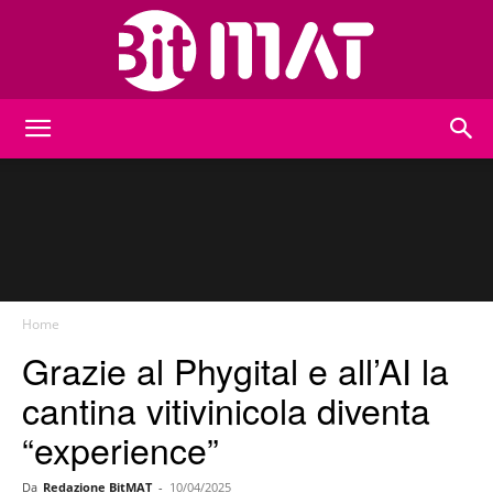
BitMat
Home
Grazie al Phygital e all’AI la
cantina vitivinicola diventa
“experience”
Da
Redazione BitMAT
-
10/04/2025