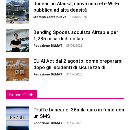
Juneau, in Alaska, nuova una rete Wi-Fi
pubblica ad alta densità
Stefano Castelnuovo
-
06/08/2026
Bending Spoons acquista Airtable per
1,285 miliardi di dollari
Redazione BitMAT
-
05/08/2026
EU AI Act dal 2 agosto: come prepararsi
dopo gli incidenti di sicurezza di...
Redazione BitMAT
-
31/07/2026
FinanceTech
Truffe bancarie, 36mila euro in fumo con
un SMS
Redazione BitMAT
-
31/07/2026