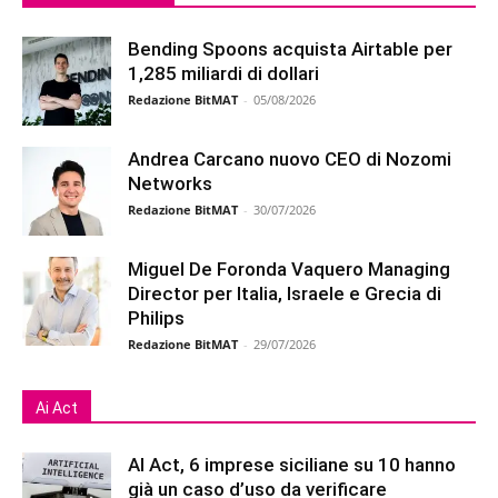
Bending Spoons acquista Airtable per
1,285 miliardi di dollari
Redazione BitMAT
-
05/08/2026
Andrea Carcano nuovo CEO di Nozomi
Networks
Redazione BitMAT
-
30/07/2026
Miguel De Foronda Vaquero Managing
Director per Italia, Israele e Grecia di
Philips
Redazione BitMAT
-
29/07/2026
Ai Act
AI Act, 6 imprese siciliane su 10 hanno
già un caso d’uso da verificare