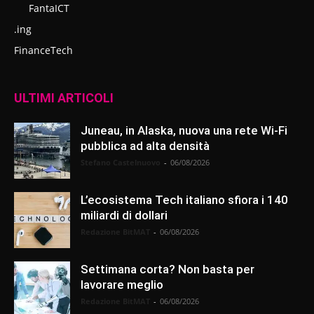
FantaICT
.ing
FinanceTech
ULTIMI ARTICOLI
Juneau, in Alaska, nuova una rete Wi-Fi
pubblica ad alta densità
Stefano Castelnuovo
-
06/08/2026
L’ecosistema Tech italiano sfiora i 140
miliardi di dollari
Redazione BitMAT
-
06/08/2026
Settimana corta? Non basta per
lavorare meglio
Redazione BitMAT
-
06/08/2026