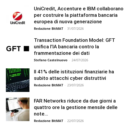
UniCredit, Accenture e IBM collaborano
per costruire la piattaforma bancaria
europea di nuova generazione
Redazione BitMAT
-
31/07/2026
Transaction Foundation Model: GFT
unifica l’IA bancaria contro la
frammentazione dei dati
Stefano Castelnuovo
-
24/07/2026
Il 41% delle istituzioni finanziarie ha
subito attacchi cyber distruttivi
Redazione BitMAT
-
23/07/2026
FAR Networks riduce da due giorni a
quattro ore la gestione mensile delle
note...
Redazione BitMAT
-
22/07/2026