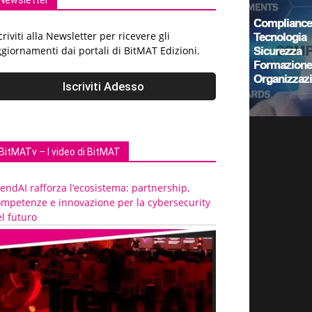
Newsletter
criviti alla Newsletter per ricevere gli
giornamenti dai portali di BitMAT Edizioni.
BitMATv – I video di BitMAT
endAI rafforza l’ecosistema: partnership,
ompetenze e innovazione per la cybersecurity
l futuro