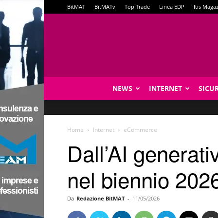
BitMAT
BitMATv
Top Trade
Linea EDP
Itis Maga
NEWS
INTERNET
SICU
Home
Internet
eCommerce
Dall’AI generati
nel biennio 202
Da
Redazione BitMAT
-
11/05/2026