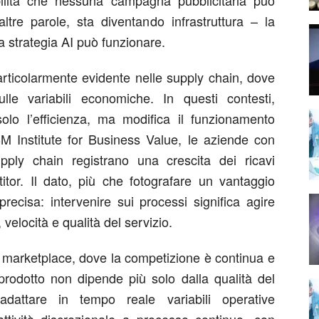
bilità che nessuna campagna pubblicitaria può
ltre parole, sta diventando infrastruttura – la
a strategia AI può funzionare.
particolarmente evidente nelle supply chain, dove
lle variabili economiche. In questi contesti,
a solo l’efficienza, ma modifica il funzionamento
 Institute for Business Value, le aziende con
pply chain registrano una crescita dei ricavi
itor. Il dato, più che fotografare un vantaggio
recisa: intervenire sui processi significa agire
velocità e qualità del servizio.
 marketplace, dove la competizione è continua e
 prodotto non dipende più solo dalla qualità del
dattare in tempo reale variabili operative