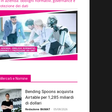
 in azienda: obblighi normativi, governance e
otezione dei dati
Mercati e Nomine
Bending Spoons acquista
Airtable per 1,285 miliardi
di dollari
Redazione BitMAT
-
05/08/2026