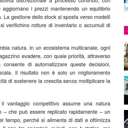
 attività discrezionale a processo continuo, con
e aggiornano i prezzi mantenendo un equilibrio
à. La gestione dello stock si sposta verso modelli
i verifichino rotture di inventario o accumuli di
ambia natura. In un ecosistema multicanale, ogni
agazzino evadere, con quale priorità, attraverso
va consente di automatizzare queste decisioni,
scala. Il risultato non è solo un miglioramento
tà di sostenere la crescita senza moltiplicare la
 il vantaggio competitivo assume una natura
to – che può essere replicato rapidamente – un
el tempo, perché si alimenta di dati e ottimizza