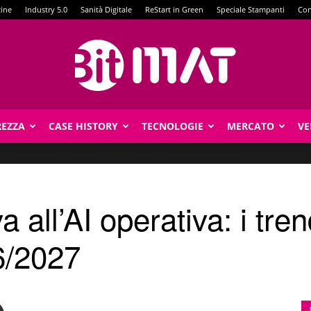
zine
Industry 5.0
Sanità Digitale
ReStart in Green
Speciale Stampanti
Con
REZZA
CASE HISTORY
TECNOLOGIE
MERCATO
VE
BitMat
va all’AI operativa: i t
6/2027