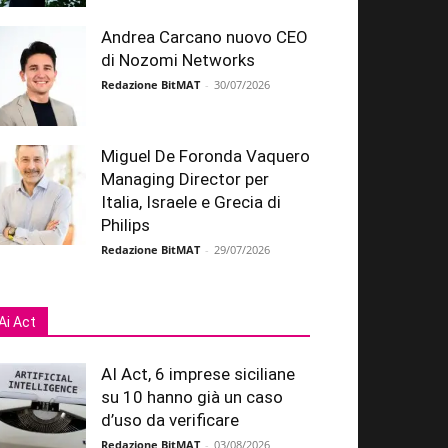
Andrea Carcano nuovo CEO
di Nozomi Networks
Redazione BitMAT
-
30/07/2026
Miguel De Foronda Vaquero
Managing Director per
Italia, Israele e Grecia di
Philips
Redazione BitMAT
-
29/07/2026
Ai Act
AI Act, 6 imprese siciliane
su 10 hanno già un caso
d’uso da verificare
Redazione BitMAT
-
03/08/2026