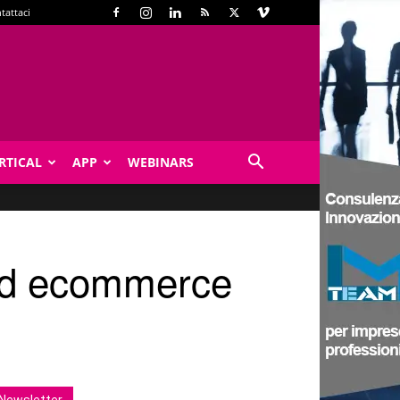
tattaci
RTICAL
APP
WEBINARS
rend ecommerce