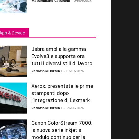
Massimiliano Cassinelli
-
24/04/2026
App & Device
Jabra amplia la gamma
Evolve3 e supporta ora
tutti i diversi stili di lavoro
Redazione BitMAT
-
02/07/2026
Xerox: presentate le prime
stampanti dopo
l’integrazione di Lexmark
Redazione BitMAT
-
29/06/2026
Canon ColorStream 7000:
la nuova serie inkjet a
modulo continuo per la