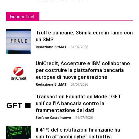
FinanceTech
Truffe bancarie, 36mila euro in fumo con
un SMS
Redazione BitMAT
-
31/07/2026
UniCredit, Accenture e IBM collaborano
per costruire la piattaforma bancaria
europea di nuova generazione
Redazione BitMAT
-
31/07/2026
Transaction Foundation Model: GFT
unifica l’IA bancaria contro la
frammentazione dei dati
Stefano Castelnuovo
-
24/07/2026
Il 41% delle istituzioni finanziarie ha
subito attacchi cyber distruttivi