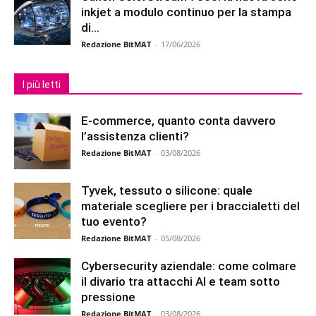
inkjet a modulo continuo per la stampa
di...
Redazione BitMAT
-
17/06/2026
I più letti
E-commerce, quanto conta davvero
l’assistenza clienti?
Redazione BitMAT
-
03/08/2026
Tyvek, tessuto o silicone: quale
materiale scegliere per i braccialetti del
tuo evento?
Redazione BitMAT
-
05/08/2026
Cybersecurity aziendale: come colmare
il divario tra attacchi AI e team sotto
pressione
Redazione BitMAT
-
03/08/2026