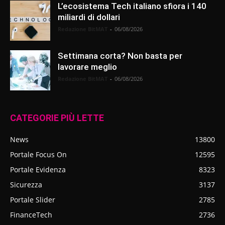
L’ecosistema Tech italiano sfiora i 140
miliardi di dollari
Redazione BitMAT
-
06/08/2026
Settimana corta? Non basta per
lavorare meglio
Redazione BitMAT
-
06/08/2026
CATEGORIE PIÙ LETTE
News
13800
Portale Focus On
12595
Portale Evidenza
8323
Sicurezza
3137
Portale Slider
2785
FinanceTech
2736