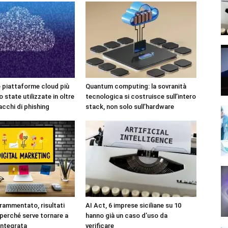
e piattaforme cloud più
Quantum computing: la sovranità
 state utilizzate in oltre
tecnologica si costruisce sull’intero
acchi di phishing
stack, non solo sull’hardware
rammentato, risultati
AI Act, 6 imprese siciliane su 10
 perché serve tornare a
hanno già un caso d’uso da
integrata
verificare