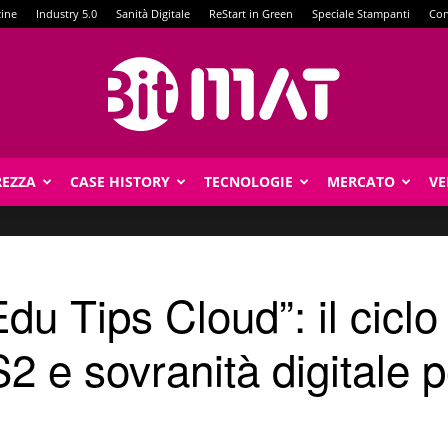
zine
Industry 5.0
Sanità Digitale
ReStart in Green
Speciale Stampanti
Con
REZZA
CASE HISTORY
TECNOLOGIE
MERCATO
VE
BitMat
u Tips Cloud”: il ciclo
2 e sovranità digitale 