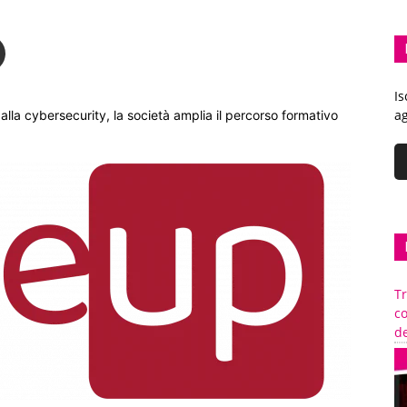
Is
ag
lla cybersecurity, la società amplia il percorso formativo
Tr
c
de