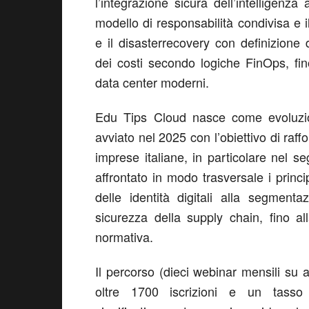
l’integrazione sicura dell’intelligenza
modello di responsabilità condivisa e i
e il
disaster
recovery con definizione d
dei costi secondo logiche
FinOps
, fi
data center moderni.
Edu
Tips
Cloud
nasce come evoluzio
avviato nel 2025 con l’obiettivo di raffo
imprese italiane, in particolare nel 
affrontato in modo trasversale i princip
delle identità digitali alla segmenta
sicurezza della supply chain, fino a
normativa.
Il percorso (dieci webinar mensili su a
oltre 1700 iscrizioni
e
un tasso 