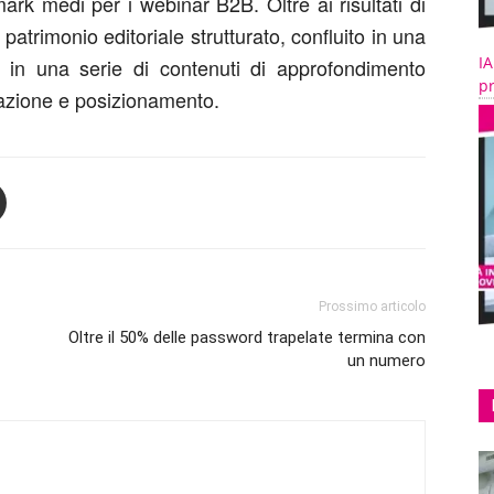
ark medi per i webinar B2B. Oltre ai risultati di
n
patrimonio editoriale strutturato,
confluito in una
IA
e in una serie di contenuti di approfondimento
pr
rmazione e posizionamento.
Prossimo articolo
Oltre il 50% delle password trapelate termina con
un numero