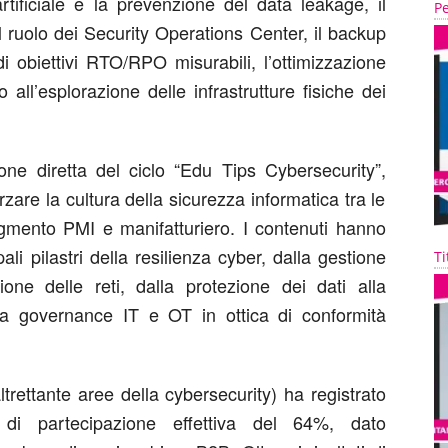
 artificiale e la prevenzione del data leakage, il
Pe
l ruolo dei Security Operations Center, il backup
i obiettivi RTO/RPO misurabili, l’ottimizzazione
no all’esplorazione delle infrastrutture fisiche dei
ne diretta del ciclo “
Edu
Tips
Cybersecurity”
,
rzare la cultura della sicurezza informatica tra le
segmento PMI e manifatturiero. I contenuti hanno
ali pilastri della resilienza cyber, dalla gestione
Ti
zione delle reti, dalla protezione dei dati alla
lla governance IT e OT in ottica di confor
mità
ltrettante aree della cybersecurity) ha registrato
di partecipazione effettiva del 64%
, dato