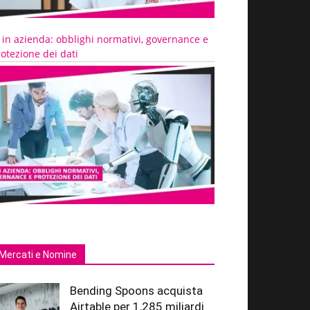
 in azienda: obblighi normativi, governance e
otezione dei dati
Mercati e Nomine
Bending Spoons acquista
Airtable per 1,285 miliardi