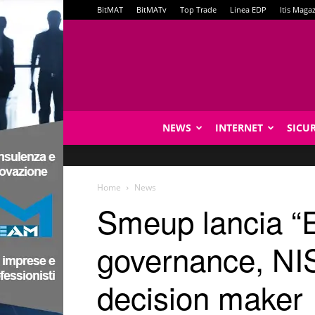
BitMAT
BitMATv
Top Trade
Linea EDP
Itis Maga
NEWS
INTERNET
SICU
Home
News
Smeup lancia “Ed
governance, NIS
decision maker