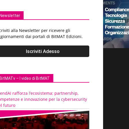
Newsletter
criviti alla Newsletter per ricevere gli
giornamenti dai portali di BitMAT Edizioni.
BitMATv – I video di BitMAT
endAI rafforza l’ecosistema: partnership,
ompetenze e innovazione per la cybersecurity
l futuro