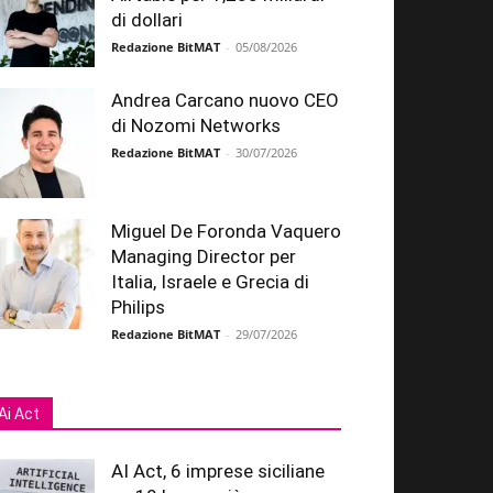
di dollari
Redazione BitMAT
-
05/08/2026
Andrea Carcano nuovo CEO
di Nozomi Networks
Redazione BitMAT
-
30/07/2026
Miguel De Foronda Vaquero
Managing Director per
Italia, Israele e Grecia di
Philips
Redazione BitMAT
-
29/07/2026
Ai Act
AI Act, 6 imprese siciliane