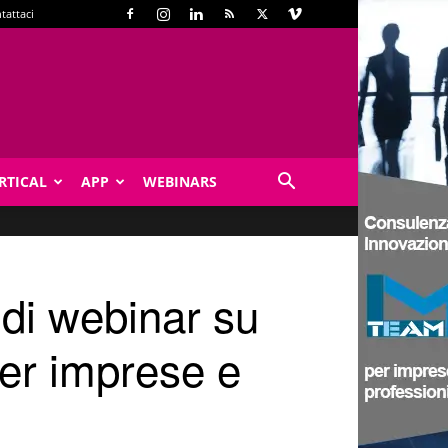
tattaci
RTICAL
APP
WEBINARS
 di webinar su
per imprese e