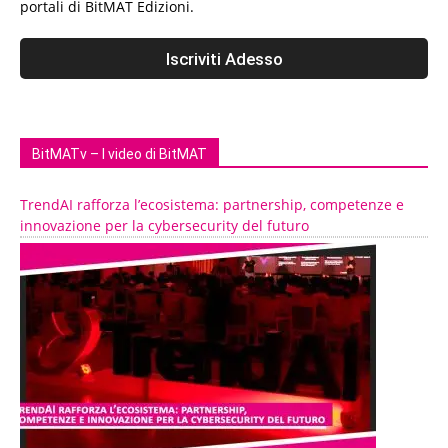
portali di BitMAT Edizioni.
BitMATv – I video di BitMAT
TrendAI rafforza l’ecosistema: partnership, competenze e
innovazione per la cybersecurity del futuro