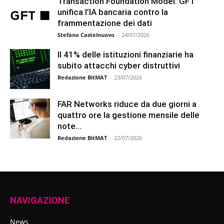
Transaction Foundation Model: GFT
unifica l’IA bancaria contro la
frammentazione dei dati
Stefano Castelnuovo
-
24/07/2026
Il 41% delle istituzioni finanziarie ha
subito attacchi cyber distruttivi
Redazione BitMAT
-
23/07/2026
FAR Networks riduce da due giorni a
quattro ore la gestione mensile delle
note...
Redazione BitMAT
-
22/07/2026
NAVIGAZIONE
News