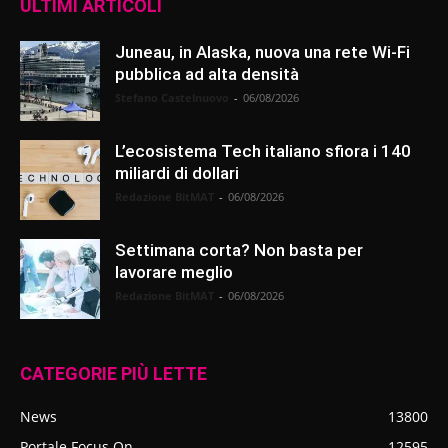
ULTIMI ARTICOLI
Juneau, in Alaska, nuova una rete Wi-Fi
pubblica ad alta densità
Stefano Castelnuovo
-
06/08/2026
L’ecosistema Tech italiano sfiora i 140
miliardi di dollari
Redazione BitMAT
-
06/08/2026
Settimana corta? Non basta per
lavorare meglio
Redazione BitMAT
-
06/08/2026
CATEGORIE PIÙ LETTE
News
13800
Portale Focus On
12595