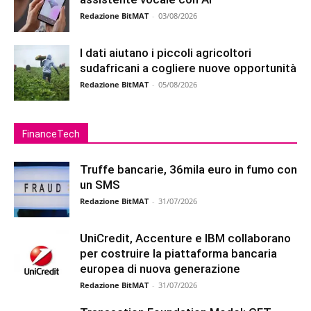
Redazione BitMAT
-
03/08/2026
I dati aiutano i piccoli agricoltori
sudafricani a cogliere nuove opportunità
Redazione BitMAT
-
05/08/2026
FinanceTech
Truffe bancarie, 36mila euro in fumo con
un SMS
Redazione BitMAT
-
31/07/2026
UniCredit, Accenture e IBM collaborano
per costruire la piattaforma bancaria
europea di nuova generazione
Redazione BitMAT
-
31/07/2026