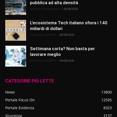
pubblica ad alta densità
Stefano Castelnuovo
-
06/08/2026
L’ecosistema Tech italiano sfiora i 140
miliardi di dollari
Redazione BitMAT
-
06/08/2026
Settimana corta? Non basta per
lavorare meglio
Redazione BitMAT
-
06/08/2026
CATEGORIE PIÙ LETTE
News
13800
Portale Focus On
12595
Portale Evidenza
8323
Sicurezza
3137