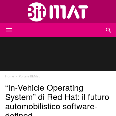
BitMat
Home
Portale BitMat
“In-Vehicle Operating
System” di Red Hat: il futuro
automobilistico software-
defined