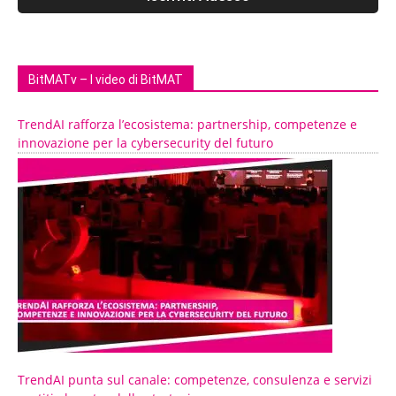
BitMATv – I video di BitMAT
TrendAI rafforza l’ecosistema: partnership, competenze e
innovazione per la cybersecurity del futuro
TrendAI punta sul canale: competenze, consulenza e servizi