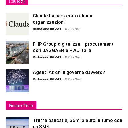
I più letti
Claude ha hackerato alcune
organizzazioni
Redazione BitMAT
-
05/08/2026
FHP Group digitalizza il procurement
con JAGGAER e PwC Italia
Redazione BitMAT
-
03/08/2026
Agenti AI: chi li governa davvero?
Redazione BitMAT
-
03/08/2026
FinanceTech
Truffe bancarie, 36mila euro in fumo con
un SMS