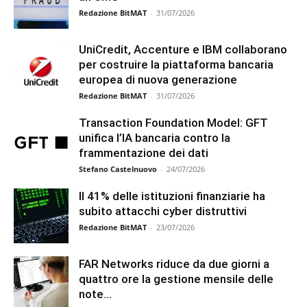
Redazione BitMAT
-
31/07/2026
UniCredit, Accenture e IBM collaborano
per costruire la piattaforma bancaria
europea di nuova generazione
Redazione BitMAT
-
31/07/2026
Transaction Foundation Model: GFT
unifica l’IA bancaria contro la
frammentazione dei dati
Stefano Castelnuovo
-
24/07/2026
Il 41% delle istituzioni finanziarie ha
subito attacchi cyber distruttivi
Redazione BitMAT
-
23/07/2026
FAR Networks riduce da due giorni a
quattro ore la gestione mensile delle
note...