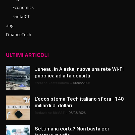
Economics
FantaICT
.ing
FinanceTech
ULTIMI ARTICOLI
Juneau, in Alaska, nuova una rete Wi-Fi
pubblica ad alta densità
Stefano Castelnuovo
-
06/08/2026
L’ecosistema Tech italiano sfiora i 140
miliardi di dollari
Redazione BitMAT
-
06/08/2026
Settimana corta? Non basta per