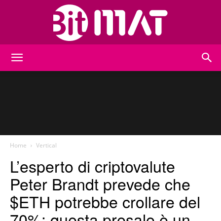
BitMat
Home
Vertical
L’esperto di criptovalute
Peter Brandt prevede che
$ETH potrebbe crollare del
70%: questa presale è un