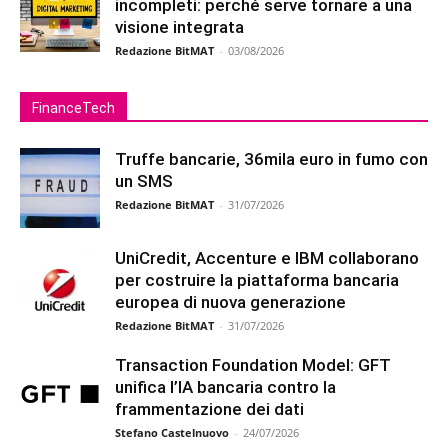
incompleti: perché serve tornare a una
visione integrata
Redazione BitMAT
-
03/08/2026
FinanceTech
Truffe bancarie, 36mila euro in fumo con
un SMS
Redazione BitMAT
-
31/07/2026
UniCredit, Accenture e IBM collaborano
per costruire la piattaforma bancaria
europea di nuova generazione
Redazione BitMAT
-
31/07/2026
Transaction Foundation Model: GFT
unifica l’IA bancaria contro la
frammentazione dei dati
Stefano Castelnuovo
-
24/07/2026