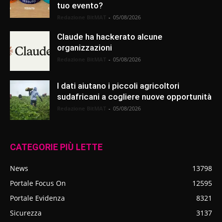
tuo evento?
Redazione BitMAT
-
05/08/2026
Claude ha hackerato alcune
organizzazioni
Redazione BitMAT
-
05/08/2026
I dati aiutano i piccoli agricoltori
sudafricani a cogliere nuove opportunità
Redazione BitMAT
-
05/08/2026
CATEGORIE PIÙ LETTE
News
13798
Portale Focus On
12595
Portale Evidenza
8321
Sicurezza
3137