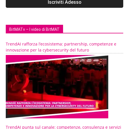
BitMATv – I video di BitMAT
TrendAI rafforza l’ecosistema: partnership, competenze e
innovazione per la cybersecurity del futuro
TrendAI punta sul canale: competenze, consulenza e servizi