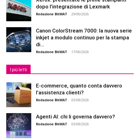
dopo l’integrazione di Lexmark
Redazione BitMAT
-
29/06/2026
Canon ColorStream 7000: la nuova serie
inkjet a modulo continuo per la stampa
di...
Redazione BitMAT
-
17/06/2026
I più letti
E-commerce, quanto conta davvero
l’assistenza clienti?
Redazione BitMAT
-
03/08/2026
Agenti AI: chi li governa davvero?
Redazione BitMAT
-
03/08/2026