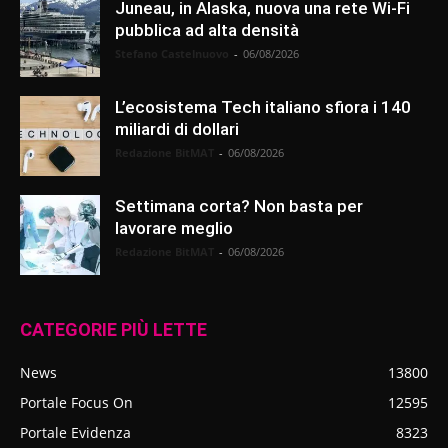
Juneau, in Alaska, nuova una rete Wi-Fi
pubblica ad alta densità
Stefano Castelnuovo
-
06/08/2026
L’ecosistema Tech italiano sfiora i 140
miliardi di dollari
Redazione BitMAT
-
06/08/2026
Settimana corta? Non basta per
lavorare meglio
Redazione BitMAT
-
06/08/2026
CATEGORIE PIÙ LETTE
News
13800
Portale Focus On
12595
Portale Evidenza
8323