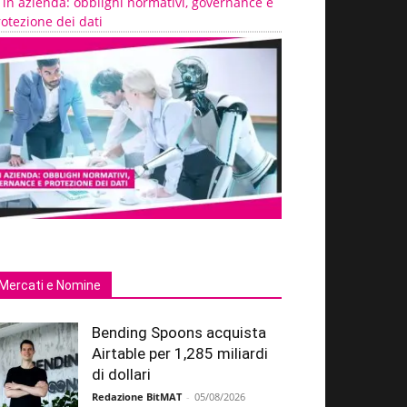
 in azienda: obblighi normativi, governance e
otezione dei dati
Mercati e Nomine
Bending Spoons acquista
Airtable per 1,285 miliardi
di dollari
Redazione BitMAT
-
05/08/2026