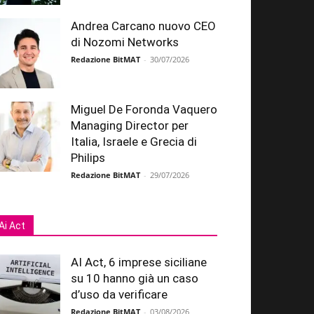
Andrea Carcano nuovo CEO
di Nozomi Networks
Redazione BitMAT
-
30/07/2026
Miguel De Foronda Vaquero
Managing Director per
Italia, Israele e Grecia di
Philips
Redazione BitMAT
-
29/07/2026
Ai Act
AI Act, 6 imprese siciliane
su 10 hanno già un caso
d’uso da verificare
Redazione BitMAT
-
03/08/2026