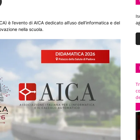
Is
ag
) è l’evento di AICA dedicato all’uso dell’informatica e del
ovazione nella scuola.
Tr
c
de