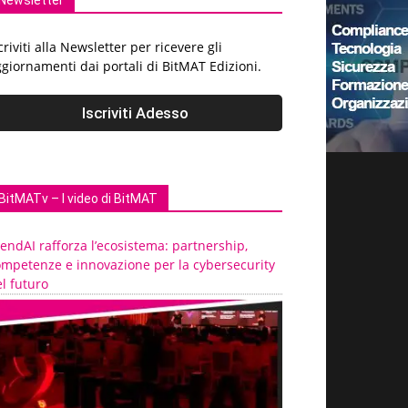
Newsletter
criviti alla Newsletter per ricevere gli
giornamenti dai portali di BitMAT Edizioni.
BitMATv – I video di BitMAT
endAI rafforza l’ecosistema: partnership,
ompetenze e innovazione per la cybersecurity
l futuro