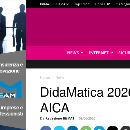
BitMAT
BitMATv
Top Trade
Linea EDP
Itis Maga
NEWS
INTERNET
SICU
Home
News
DidaMatica 2026
AICA
Da
Redazione BitMAT
-
09/06/2026