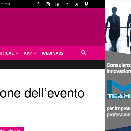
tattaci
RTICAL
APP
WEBINARS
one dell’evento