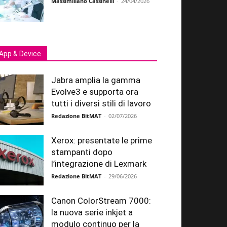
Massimiliano Cassinelli
-
24/04/2026
App & Device
Jabra amplia la gamma
Evolve3 e supporta ora
tutti i diversi stili di lavoro
Redazione BitMAT
-
02/07/2026
Xerox: presentate le prime
stampanti dopo
l’integrazione di Lexmark
Redazione BitMAT
-
29/06/2026
Canon ColorStream 7000:
la nuova serie inkjet a
modulo continuo per la