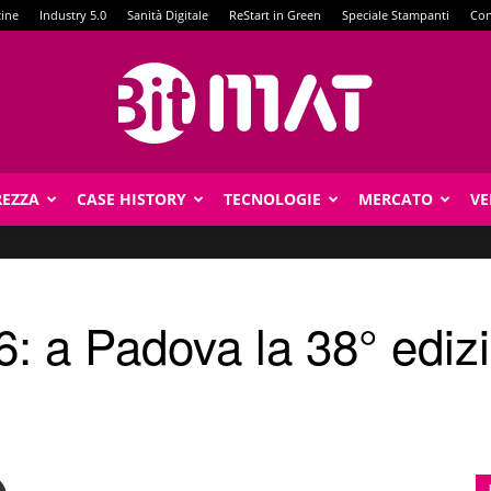
zine
Industry 5.0
Sanità Digitale
ReStart in Green
Speciale Stampanti
Con
REZZA
CASE HISTORY
TECNOLOGIE
MERCATO
VE
BitMat
: a Padova la 38° edizi