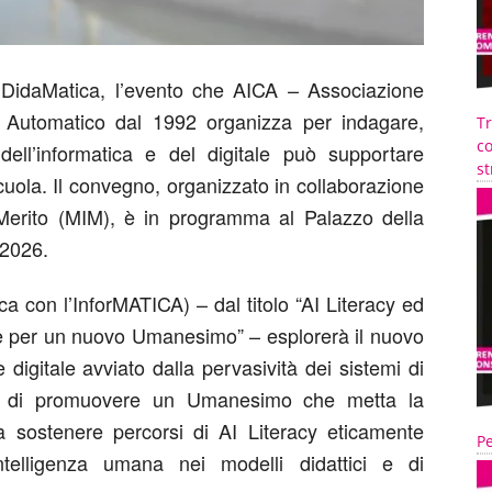
i
DidaMatica, l’evento che AICA – Associazione
olo Automatico dal 1992 organizza per indagare,
T
co
 dell’informatica e del digitale può supportare
st
cuola. Il convegno, organizzato in collaborazione
l Merito (MIM), è in programma al Palazzo della
 2026.
a con l’InforMATICA) – dal titolo “AI Literacy ed
one per un nuovo Umanesimo” – esplorerà il nuovo
digitale avviato dalla pervasività dei sistemi di
ttivo di promuovere un Umanesimo che metta la
 a sostenere percorsi di AI Literacy eticamente
Pe
’intelligenza umana nei modelli didattici e di