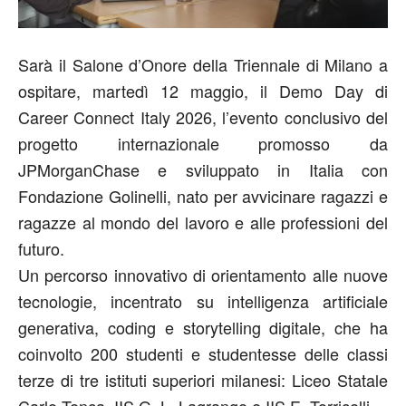
Sarà il Salone d’Onore della
Triennale di Milano
a
ospitare,
martedì 12 maggio
, il
Demo Day
di
Career Connect Italy 2026, l’evento conclusivo del
progetto internazionale promosso da
JPMorganChase
e sviluppato in Italia con
Fondazione Golinelli
, nato per avvicinare ragazzi e
ragazze al mondo del lavoro e alle professioni del
futuro.
Un percorso innovativo di orientamento alle nuove
tecnologie, incentrato su
intelligenza artificiale
generativa
, coding e storytelling digitale
, che ha
coinvolto
200 studenti e studentesse
delle classi
terze di
tre istituti superiori milanesi
: Liceo Statale
Carlo Tenca, IIS G. L. Lagrange e IIS E. Torricelli.