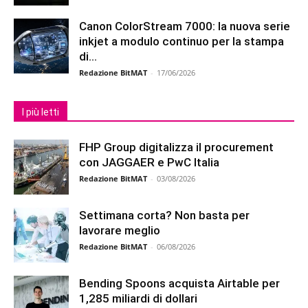
Canon ColorStream 7000: la nuova serie
inkjet a modulo continuo per la stampa
di...
Redazione BitMAT
-
17/06/2026
I più letti
FHP Group digitalizza il procurement
con JAGGAER e PwC Italia
Redazione BitMAT
-
03/08/2026
Settimana corta? Non basta per
lavorare meglio
Redazione BitMAT
-
06/08/2026
Bending Spoons acquista Airtable per
1,285 miliardi di dollari