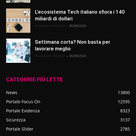
L’ecosistema Tech italiano sfiora i 140
miliardi di dollari
Redazione BitMAT
-
06/08/2026
Settimana corta? Non basta per
lavorare meglio
Redazione BitMAT
-
06/08/2026
CATEGORIE PIÙ LETTE
News
13800
Portale Focus On
12595
Portale Evidenza
8323
Sicurezza
3137
Portale Slider
2785