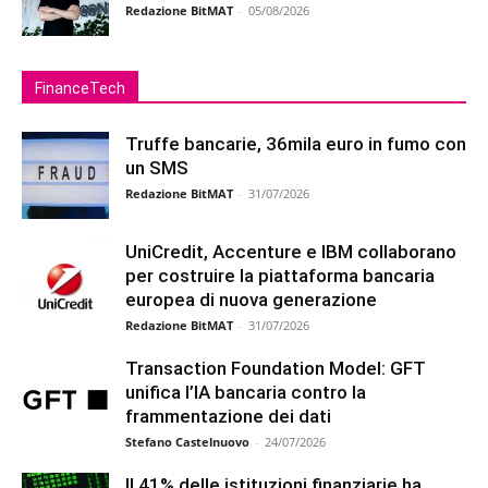
Redazione BitMAT
-
05/08/2026
FinanceTech
Truffe bancarie, 36mila euro in fumo con
un SMS
Redazione BitMAT
-
31/07/2026
UniCredit, Accenture e IBM collaborano
per costruire la piattaforma bancaria
europea di nuova generazione
Redazione BitMAT
-
31/07/2026
Transaction Foundation Model: GFT
unifica l’IA bancaria contro la
frammentazione dei dati
Stefano Castelnuovo
-
24/07/2026
Il 41% delle istituzioni finanziarie ha