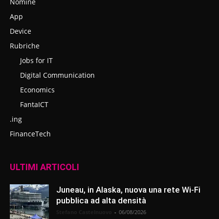
Nomine
App
Device
Rubriche
Jobs for IT
Digital Communication
Economics
FantaICT
.ing
FinanceTech
ULTIMI ARTICOLI
Juneau, in Alaska, nuova una rete Wi-Fi
pubblica ad alta densità
Stefano Castelnuovo
-
06/08/2026