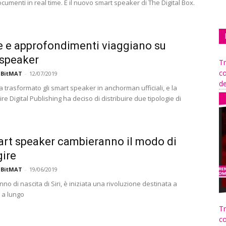
cumenti in real time. È il nuovo smart speaker di The Digital Box.
e e approfondimenti viaggiano su
speaker
Tr
co
 BitMAT
-
12/07/2019
de
 trasformato gli smart speaker in anchorman ufficiali, e la
ire Digital Publishing ha deciso di distribuire due tipologie di
art speaker cambieranno il modo di
gire
 BitMAT
-
19/06/2019
nno di nascita di Siri, è iniziata una rivoluzione destinata a
 a lungo
Tr
co