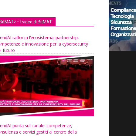
BitMATv – I video di BitMAT
endAI rafforza l’ecosistema: partnership,
mpetenze e innovazione per la cybersecurity
l futuro
endAI punta sul canale: competenze,
nsulenza e servizi gestiti al centro della