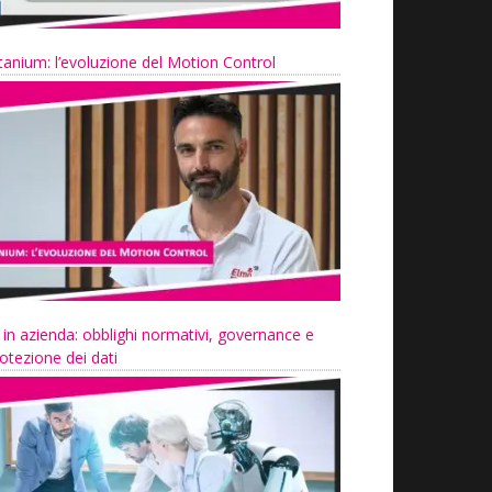
tanium: l’evoluzione del Motion Control
 in azienda: obblighi normativi, governance e
otezione dei dati