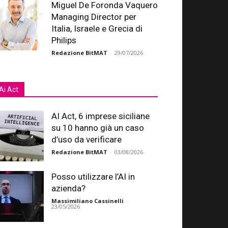
Miguel De Foronda Vaquero
Managing Director per
Italia, Israele e Grecia di
Philips
Redazione BitMAT
-
29/07/2026
Ai Act
AI Act, 6 imprese siciliane
su 10 hanno già un caso
d’uso da verificare
Redazione BitMAT
-
03/08/2026
Posso utilizzare l’AI in
azienda?
Massimiliano Cassinelli
-
23/05/2026