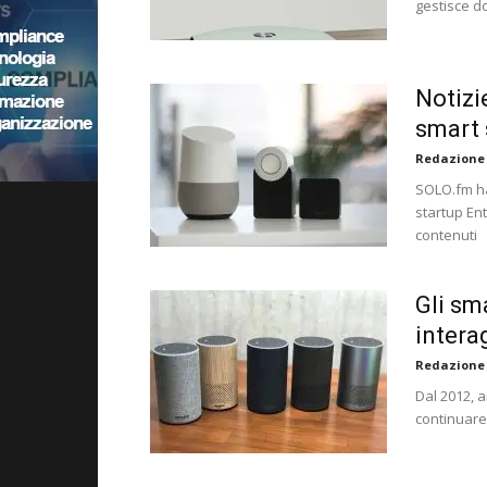
gestisce do
Notizi
smart 
Redazione
SOLO.fm ha
startup Ent
contenuti
Gli sm
intera
Redazione
Dal 2012, a
continuare