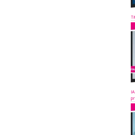
Ti
IA
pr