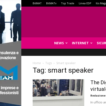
BitMAT
BitMATv
Top Trade
Linea EDP
Itis Mag
NEWS
INTERNET
SICU
Home
Tags
Smart speaker
Tag: smart speaker
The Di
virtua
Redazione
In ufficio 