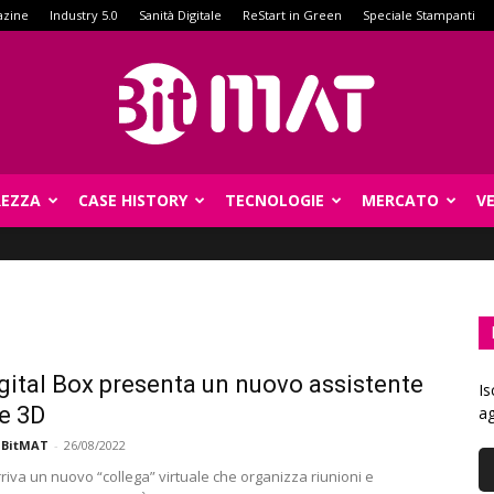
azine
Industry 5.0
Sanità Digitale
ReStart in Green
Speciale Stampanti
REZZA
CASE HISTORY
TECNOLOGIE
MERCATO
V
BitMat
gital Box presenta un nuovo assistente
Is
le 3D
ag
 BitMAT
-
26/08/2022
arriva un nuovo “collega” virtuale che organizza riunioni e