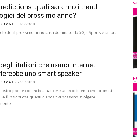
st
edictions: quali saranno i trend
ogici del prossimo anno?
 BitMAT
-
18/12/2018
loitte, il prossimo anno sarà dominato da 5G, eSports e smart
 degli italiani che usano internet
terebbe uno smart speaker
Pe
 BitMAT
-
23/03/2018
nostro paese comincia a nascere un ecosistema che promette
 le funzioni che questi dispositivi possono svolgere
mente