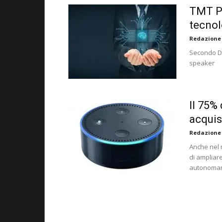
TMT Pr
tecnol
Redazione
Secondo De
speaker
Il 75%
acquis
Redazione
Anche nel 
di ampliare
autonoma