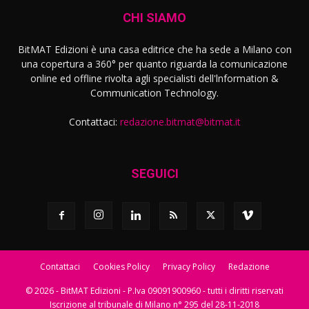
CHI SIAMO
BitMAT Edizioni è una casa editrice che ha sede a Milano con
una copertura a 360° per quanto riguarda la comunicazione
online ed offline rivolta agli specialisti dell'lnformation &
Communication Technology.
Contattaci:
redazione.bitmat@bitmat.it
SEGUICI
Contattaci
Cookies Policy
Privacy Policy
Redazione
© 2026 - BitMAT Edizioni - P.Iva 09091900960 - tutti i diritti riservati
Iscrizione al tribunale di Milano n° 295 del 28-11-2018