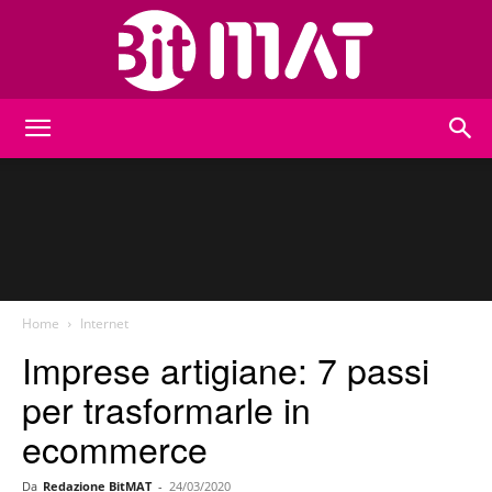
BitMat
Home
Internet
Imprese artigiane: 7 passi
per trasformarle in
ecommerce
Da
Redazione BitMAT
-
24/03/2020