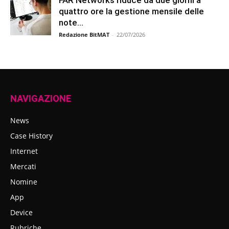
FAR Networks riduce da due giorni a
quattro ore la gestione mensile delle
note...
Redazione BitMAT
-
22/07/2026
NAVIGAZIONE
News
Case History
Internet
Mercati
Nomine
App
Device
Rubriche