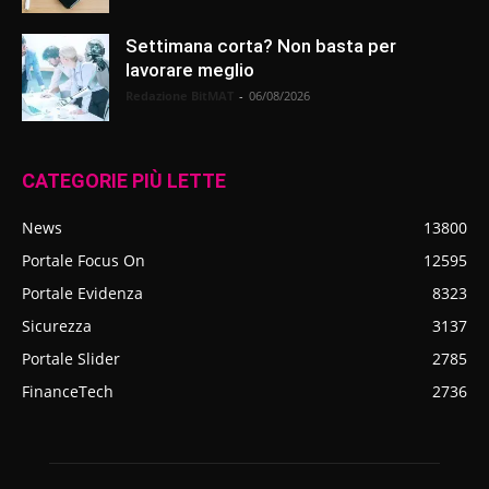
Settimana corta? Non basta per
lavorare meglio
Redazione BitMAT
-
06/08/2026
CATEGORIE PIÙ LETTE
News
13800
Portale Focus On
12595
Portale Evidenza
8323
Sicurezza
3137
Portale Slider
2785
FinanceTech
2736