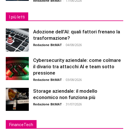
Redazione BitMAT
-
17/06/2026
I più letti
Adozione dell’AI: quali fattori frenano la
trasformazione?
Redazione BitMAT
-
04/08/2026
Cybersecurity aziendale: come colmare
il divario tra attacchi AI e team sotto
pressione
Redazione BitMAT
-
03/08/2026
Storage aziendale: il modello
economico non funziona più
Redazione BitMAT
-
31/07/2026
FinanceTech