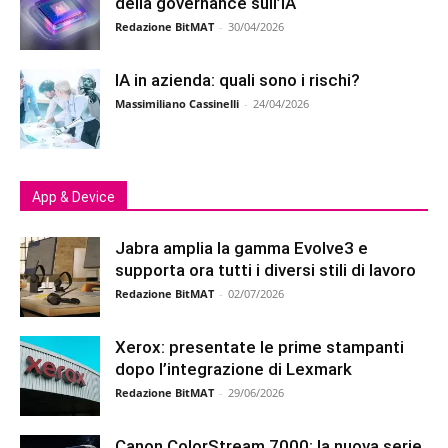
della governance sull’IA
Redazione BitMAT
-
30/04/2026
IA in azienda: quali sono i rischi?
Massimiliano Cassinelli
-
24/04/2026
App & Device
Jabra amplia la gamma Evolve3 e
supporta ora tutti i diversi stili di lavoro
Redazione BitMAT
-
02/07/2026
Xerox: presentate le prime stampanti
dopo l’integrazione di Lexmark
Redazione BitMAT
-
29/06/2026
Canon ColorStream 7000: la nuova serie