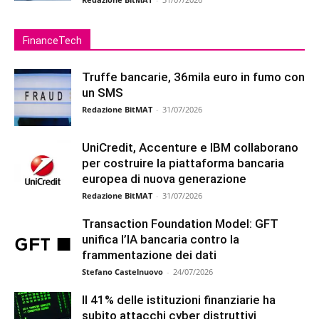
FinanceTech
Truffe bancarie, 36mila euro in fumo con
un SMS
Redazione BitMAT
-
31/07/2026
UniCredit, Accenture e IBM collaborano
per costruire la piattaforma bancaria
europea di nuova generazione
Redazione BitMAT
-
31/07/2026
Transaction Foundation Model: GFT
unifica l’IA bancaria contro la
frammentazione dei dati
Stefano Castelnuovo
-
24/07/2026
Il 41% delle istituzioni finanziarie ha
subito attacchi cyber distruttivi