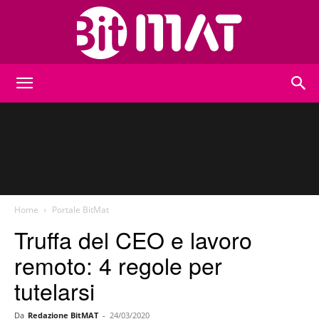
BitMat
Home
Portale BitMat
Truffa del CEO e lavoro
remoto: 4 regole per
tutelarsi
Da
Redazione BitMAT
-
24/03/2020