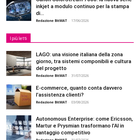
inkjet a modulo continuo per la stampa
di...
Redazione BitMAT
-
17/06/2026
I più letti
LAGO: una visione italiana della zona
giorno, tra sistemi componibili e cultura
del progetto
Redazione BitMAT
-
31/07/2026
E-commerce, quanto conta davvero
l’assistenza clienti?
Redazione BitMAT
-
03/08/2026
Autonomous Enterprise: come Ericsson,
Martur e Prysmian trasformano l’AI in
vantaggio competitivo
Redazione BitMAT
-
31/07/2026