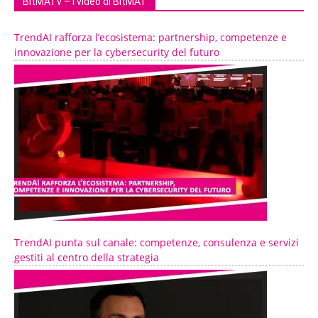
BitMATv – I video di BitMAT
TrendAI rafforza l’ecosistema: partnership, competenze e
innovazione per la cybersecurity del futuro
TrendAI punta sul canale: competenze, consulenza e servizi
gestiti al centro della strategia