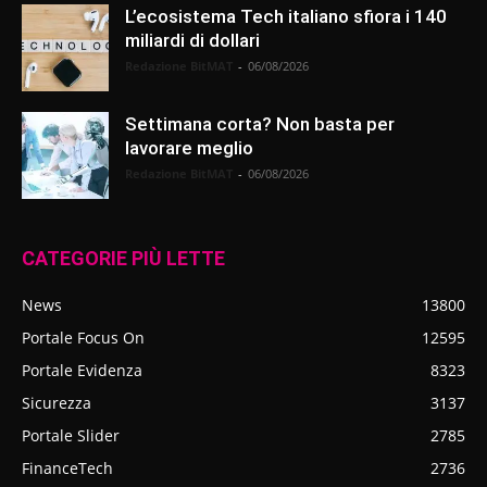
L’ecosistema Tech italiano sfiora i 140
miliardi di dollari
Redazione BitMAT
-
06/08/2026
Settimana corta? Non basta per
lavorare meglio
Redazione BitMAT
-
06/08/2026
CATEGORIE PIÙ LETTE
News
13800
Portale Focus On
12595
Portale Evidenza
8323
Sicurezza
3137
Portale Slider
2785
FinanceTech
2736