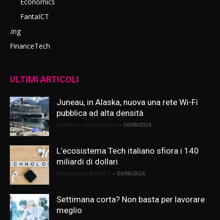
Economics
FantaICT
.ing
FinanceTech
ULTIMI ARTICOLI
Juneau, in Alaska, nuova una rete Wi-Fi
pubblica ad alta densità
Stefano Castelnuovo
-
06/08/2026
L’ecosistema Tech italiano sfiora i 140
miliardi di dollari
Redazione BitMAT
-
06/08/2026
Settimana corta? Non basta per lavorare
meglio