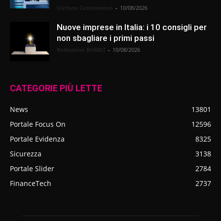
Stefano Castelnuovo
-
10/08/2026
Nuove imprese in Italia: i 10 consigli per
non sbagliare i primi passi
Redazione BitMAT
-
10/08/2026
CATEGORIE PIÙ LETTE
News
13801
Portale Focus On
12596
Portale Evidenza
8325
Sicurezza
3138
Portale Slider
2784
FinanceTech
2737