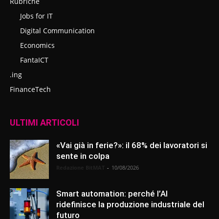
Rubriche
Jobs for IT
Digital Communication
Economics
FantaICT
.ing
FinanceTech
ULTIMI ARTICOLI
«Vai già in ferie?»: il 68% dei lavoratori si
sente in colpa
Redazione BitMAT
-
10/08/2026
Smart automation: perché l’AI
ridefinisce la produzione industriale del
futuro