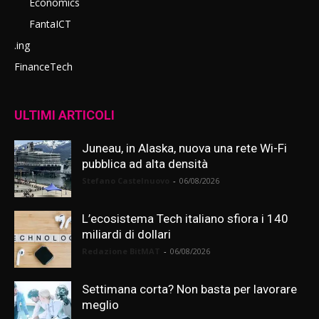
Economics
FantaICT
.ing
FinanceTech
ULTIMI ARTICOLI
Juneau, in Alaska, nuova una rete Wi-Fi
pubblica ad alta densità
Stefano Castelnuovo
-
06/08/2026
L’ecosistema Tech italiano sfiora i 140
miliardi di dollari
Redazione BitMAT
-
06/08/2026
Settimana corta? Non basta per lavorare
meglio