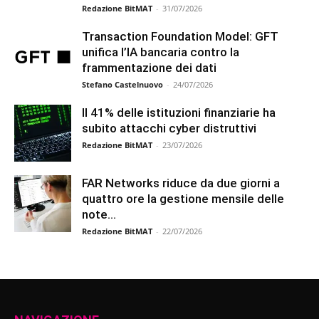
Redazione BitMAT
-
31/07/2026
Transaction Foundation Model: GFT
unifica l’IA bancaria contro la
frammentazione dei dati
Stefano Castelnuovo
-
24/07/2026
Il 41% delle istituzioni finanziarie ha
subito attacchi cyber distruttivi
Redazione BitMAT
-
23/07/2026
FAR Networks riduce da due giorni a
quattro ore la gestione mensile delle
note...
Redazione BitMAT
-
22/07/2026