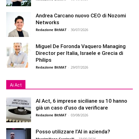
Andrea Carcano nuovo CEO di Nozomi
Networks
Redazione BitMAT
-
30/07/2026
Miguel De Foronda Vaquero Managing
Director per Italia, Israele e Grecia di
Philips
Redazione BitMAT
-
29/07/2026
Ai Act
AI Act, 6 imprese siciliane su 10 hanno
già un caso d’uso da verificare
Redazione BitMAT
-
03/08/2026
Posso utilizzare l’AI in azienda?
Massimiliano Cassinelli
-
23/05/2026